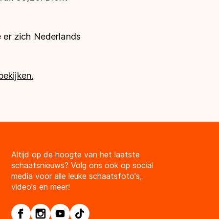
 er zich Nederlands
bekijken.
Altijd op de hoogte van het laatste
schaatsnieuws? Volg ons ook op social
media voor alle leuke schaatsfoto's,
video's en meer!