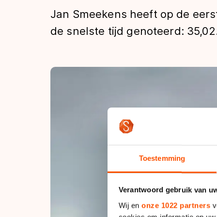
Tijden & historie
Jan Smeekens heeft op de eers
de snelste tijd genoteerd: 35,02
De weg op
Schaatsfans
Olympische Spe
Toestemming
Verantwoord gebruik van u
Wij en
onze 1022 partners
v
cookies om informatie op uw 