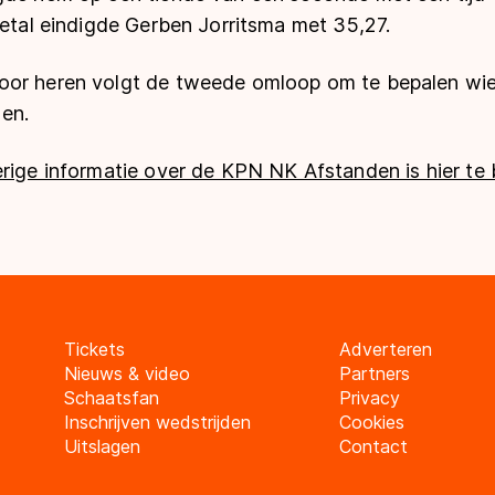
ietal eindigde Gerben Jorritsma met 35,27.
or heren volgt de tweede omloop om te bepalen wie
en.
rige informatie over de KPN NK Afstanden is hier te 
Tickets
Adverteren
Nieuws & video
Partners
Schaatsfan
Privacy
Inschrijven wedstrijden
Cookies
Uitslagen
Contact