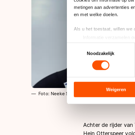
metingen aan advertenties en
en met welke doelen.
Als u het toestaat, willen we
Informatie verzamelen ov
Uw apparaat identificere
Toestemmingsselectie
Lees meer over hoe uw perso
Noodzakelijk
toestemming op elk moment wi
We gebruiken cookies om cont
analyseren. We delen informa
analyse. Zij kunnen deze com
Weigeren
Foto: Neeke Smit
hun services. Sommige partn
adequaat beschermingsniveau
Meer informatie vindt u in o
Achter de rijder va
Hein Otterspeer vol