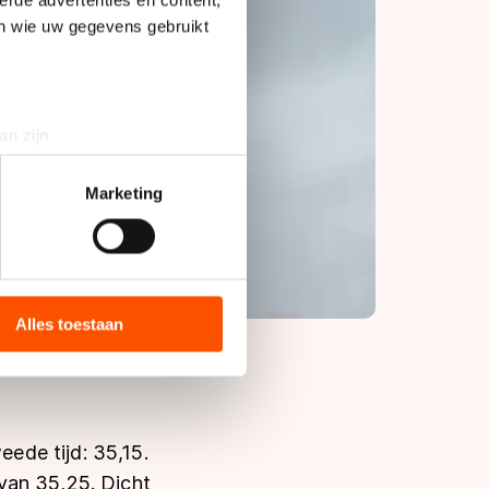
en wie uw gegevens gebruikt
an zijn
rinting)
t
detailgedeelte
in. U kunt uw
Marketing
bieden en websiteverkeer te
 media, advertenties en
ie zij hebben verzameld via
Alles toestaan
s de VS, waar mogelijk geen
 in met deze overdracht.
ede tijd: 35,15.
van 35,25. Dicht