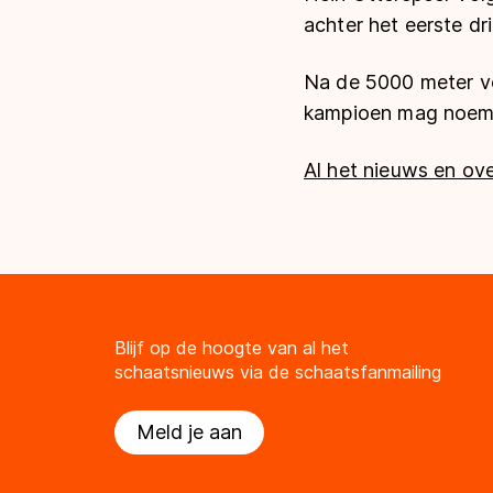
achter het eerste dr
Na de 5000 meter vo
kampioen mag noem
Al het nieuws en ove
Blijf op de hoogte van al het
schaatsnieuws via de schaatsfanmailing
Meld je aan