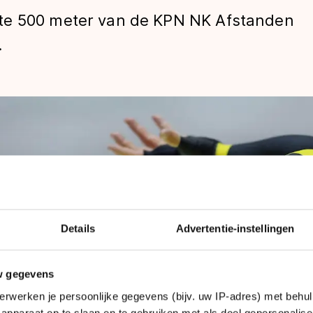
te 500 meter van de KPN NK Afstanden
.
len
Details
Advertentie-instellingen
w gegevens
erwerken je persoonlijke gegevens (bijv. uw IP-adres) met behul
apparaat op te slaan en te gebruiken met als doel gepersonalise