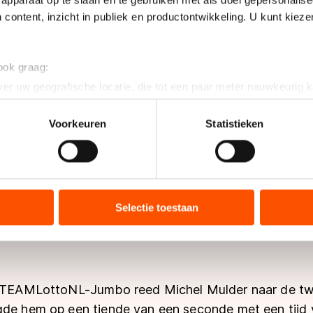
 content, inzicht in publiek en productontwikkeling. U kunt kiez
 ook graag:
er uw geografische locatie, die tot een paar meter nauwkeurig k
n door het actief te scannen op specifieke eigenschappen (fingerp
onlijke gegevens worden verwerkt en stel uw voorkeuren in he
Voorkeuren
Statistieken
jzigen of intrekken in de Cookieverklaring.
ent en advertenties te personaliseren, socialmediafuncties te 
tie over uw gebruik van onze site met onze partners voor social
bineren met andere gegevens die u aan hen heeft verstrekt of d
Selectie toestaan
ers kunnen gegevens doorgeven aan landen buiten de EU, zoal
 geldt volgens de GDPR. Door op ‘Toestaan’ te klikken, stemt u
ns
cookiebeleid
.
n TEAMLottoNL-Jumbo reed Michel Mulder naar de twe
gde hem op een tiende van een seconde met een tijd 