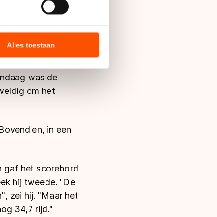
bieden en websiteverkeer te
 media, advertenties en
er en ook zijn ronde
ie zij hebben verzameld via
Alles toestaan
s de VS, waar mogelijk geen
 in met deze overdracht.
vandaag was de
eweldig om het
Bovendien, in een
en gaf het scorebord
eek hij tweede. "De
 zei hij. "Maar het
og 34,7 rijd."