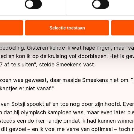
n kunnen. Ook in zijn volle ronde zat nog ruimte.
ent en advertenties te personaliseren, socialmediafuncties te 
tie over uw gebruik van onze site met onze partners voor social
 dat het klopte. Hij opende met 9,6 een tiende snell
bineren met andere gegevens die u aan hen heeft verstrekt of d
Selectie toestaan
an zaterdag.
ers kunnen gegevens doorgeven aan landen buiten de EU, zoal
 geldt volgens de GDPR. Door op ‘Toestaan’ te klikken, stemt u
 bedoeling. Gisteren kende ik wat haperingen, maar 
ns
cookiebeleid
.
ed en kon ik op de kruising vol doorblazen. Het is g
 af te sluiten", stelde Smeekens vast.
izoen was geweest, daar maalde Smeekens niet om. "
kantjes er niet vanaf."
 van Sotsji spookt af en toe nog door zijn hoofd. Ev
n dat hij olympisch kampioen was, maar even later bl
teeds een donker randje omdat ik had kunnen winnen",
et dit gevoel – en ik voel me verre van optimaal – toch n