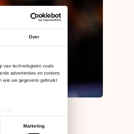
Over
p van technologieën zoals
erde advertenties en content,
en wie uw gegevens gebruikt
an zijn
rinting)
den dan zaterdag. De
t
detailgedeelte
in. U kunt uw
Marketing
een tiende van een