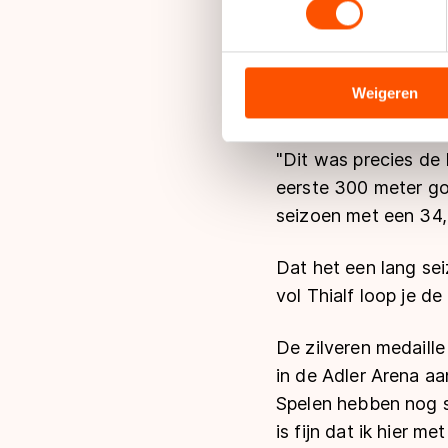
seconde harder moete
We gebruiken cookies om cont
analyseren. We delen informa
Op zondag bewees hij
analyse. Zij kunnen deze com
Weigeren
(25,1) was rapper d
hun services. Sommige partn
adequaat beschermingsniveau
"Dit was precies de
Meer informatie vindt u in o
eerste 300 meter go
seizoen met een 34,7
Dat het een lang se
vol Thialf loop je de 
De zilveren medaille
in de Adler Arena aa
Spelen hebben nog s
is fijn dat ik hier m