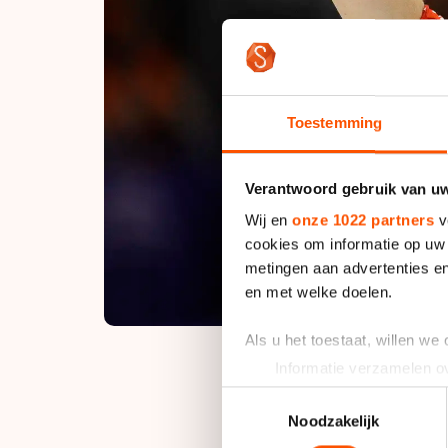
Toestemming
Verantwoord gebruik van u
Wij en
onze 1022 partners
v
cookies om informatie op uw 
metingen aan advertenties en
en met welke doelen.
Als u het toestaat, willen we
Informatie verzamelen ov
Uw apparaat identificere
Toestemmingsselectie
Met zijn zege loste 
Lees meer over hoe uw perso
Noodzakelijk
toestemming op elk moment wi
opening, zo stelde 