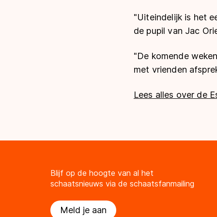
"Uiteindelijk is het
de pupil van Jac Ori
"De komende weken g
met vrienden afsprek
Lees alles over de E
Blijf op de hoogte van al het
schaatsnieuws via de schaatsfanmailing
Meld je aan