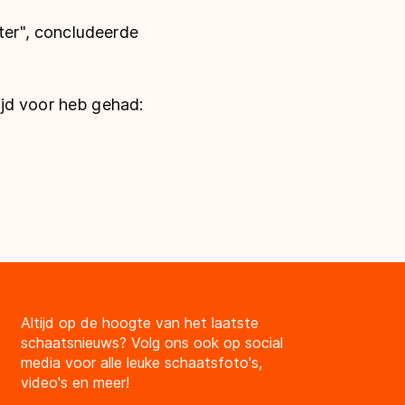
iter", concludeerde
ijd voor heb gehad:
Altijd op de hoogte van het laatste
schaatsnieuws? Volg ons ook op social
media voor alle leuke schaatsfoto's,
video's en meer!