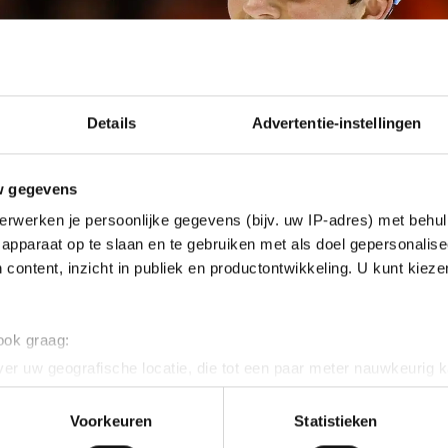
Details
Advertentie-instellingen
w gegevens
erwerken je persoonlijke gegevens (bijv. uw IP-adres) met behul
apparaat op te slaan en te gebruiken met als doel gepersonalise
 content, inzicht in publiek en productontwikkeling. U kunt kiez
 ook graag:
er uw geografische locatie, die tot een paar meter nauwkeurig k
n door het actief te scannen op specifieke eigenschappen (fingerp
Smeekens de belofte in dat hij zondag harder kon rij
onlijke gegevens worden verwerkt en stel uw voorkeuren in he
Voorkeuren
Statistieken
jzigen of intrekken in de Cookieverklaring.
hij na de eerste 500 meter van het weekend, zou nog 