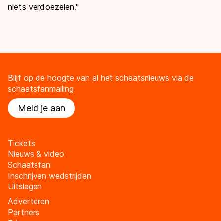
niets verdoezelen.''
Blijf op de hoogte van al het schaatsnieuws via de
schaatsfanmailing
Meld je aan
Tickets
Nieuws & video
Schaatsfan
Inschrijven wedstrijden
Uitslagen
Adverteren
Partners