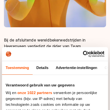
Bij de afsluitende wereldbekerwedstrijden in
Heerenveen verdedigt de rijder van Team
BrandLoyalty komend weekeinde een voorsprong van
144 punten op de Japanner Joji Kato. Omdat het de
finale van de wereldbeker betreft, zijn er in Thialf
Toestemming
Details
Advertentie-instellingen
Ov
extra punten te verdienen. De winnaar van de afstand
krijgt 150 punten in plaats van 100. Op de 500 meter,
die twee maal wordt verreden, zijn dus nog 300
Verantwoord gebruik van uw gegevens
punten te verdienen.
Wij en
onze 1022 partners
verwerken je persoonlijke
gegevens (bijv. uw IP-adres) met behulp van
"Het zou zeker een bijzondere prestatie zijn'', kijkt
technologieën zoals cookies om informatie op uw
Smeekens vooruit. "Een olympische titel of goud bij de