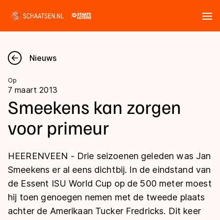
Tickets
Zoeken
Nieuws
Nieuws
Op
7 maart 2013
Kalender
Smeekens kan zorgen
voor primeur
Disciplines
Marathon
Uitslagen
HEERENVEEN - Drie seizoenen geleden was Jan
Langebaan
Smeekens er al eens dichtbij. In de eindstand van
Langebaan
de Essent ISU World Cup op de 500 meter moest
Shorttrack
Tijden & historie
hij toen genoegen nemen met de tweede plaats
Shorttrack
Inlineskaten
achter de Amerikaan Tucker Fredricks. Dit keer
Ranglijsten Langebaan
Marathon
Kunstschaatsen