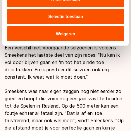
op rij won en daardoor over twee weken een van de
uw gebruik van onze site met onze partners voor social
grote favorieten is bij de WK afstanden in Sotsji.
media, advertenties en analyse. Zij kunnen deze
Selectie toestaan
Naast Smeekens staan ook de broers Michel en
combineren met andere gegevens die u aan hen heeft
Ronald Mulder (derde en vierde) er goed voor in het
verstrekt of die zij hebben verzameld via hun services.
WC-klassement.
Sommige partners kunnen gegevens doorgeven aan
Weigeren
landen buiten de EU, zoals de VS, waar mogelijk geen
adequaat beschermingsniveau geldt volgens de GDPR.
Een verschil met voorgaande seizoenen is volgens
Door op ‘Toestaan’ te klikken, stemt u in met deze
Smeekens het laatste deel van zijn races. "Nu kan ik
overdracht. Meer informatie vindt u in ons
cookiebeleid
.
vol door blijven gaan en 'm tot het einde toe
doortrekken. En ik presteer dit seizoen ook erg
constant. Ik weet wat ik moet doen.''
Smeekens was naar eigen zeggen nog niet eerder zo
goed en hoopt die vorm nog een jaar vast te houden
tot de Spelen in Rusland. Op de 500 meter kan een
foutje echter al fataal zijn. "Dat is af en toe
frustrerend, maar ook wel mooi'', vindt Smeekens. "Op
die afstand moet je voor perfectie gaan en kun je