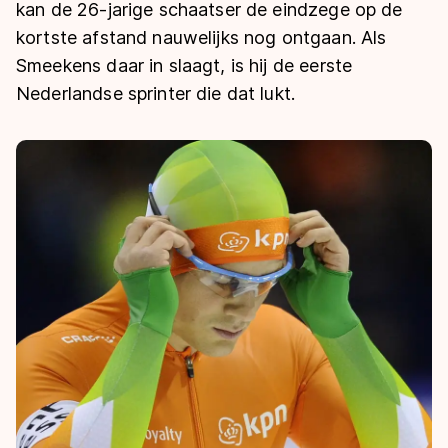
De weg op
kan de 26-jarige schaatser de eindzege op de
Persoonlijke records & tijden
Inlineskaten
Schoonrijden
kortste afstand nauwelijks nog ontgaan. Als
Inschrijven wedstrijden
Historie & statistiek
Schaatsfans
Kunstschaatsen
Smeekens daar in slaagt, is hij de eerste
Natuurijs
Algemene Nederlandse Schaatstijd
Nederlandse sprinter die dat lukt.
Alles voor jou als schaatsfan
Deze zomer de weg op
Olympische Spelen
Evenementen
Waar kan ik schaatsen en skaten?
Olympische Spelen
Tickets
Medaille overzicht
Livestreams
Medaillespiegel
Word schaatsfan!
Olympische uitslagen
Winacties
Van Jong tot Goud verhalen