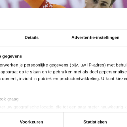
Details
Advertentie-instellingen
w gegevens
erwerken je persoonlijke gegevens (bijv. uw IP-adres) met behul
apparaat op te slaan en te gebruiken met als doel gepersonalise
 content, inzicht in publiek en productontwikkeling. U kunt kiez
 ook graag:
er uw geografische locatie, die tot een paar meter nauwkeurig k
n door het actief te scannen op specifieke eigenschappen (fingerp
onlijke gegevens worden verwerkt en stel uw voorkeuren in he
Voorkeuren
Statistieken