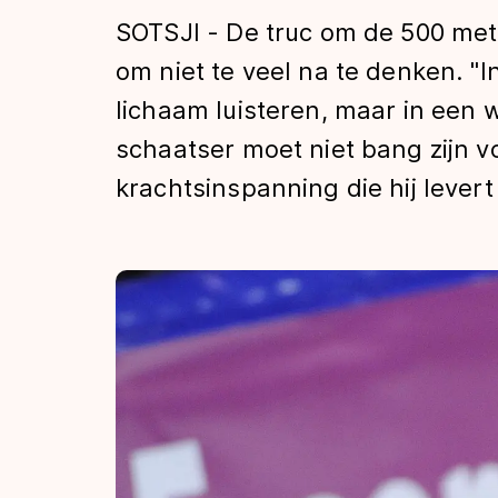
Tijden & historie
SOTSJI - De truc om de 500 mete
om niet te veel na te denken. "I
lichaam luisteren, maar in een wed
De weg op
schaatser moet niet bang zijn v
krachtsinspanning die hij levert
Schaatsfans
Olympische Spe