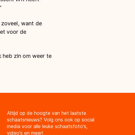
"
 zoveel, want de
iet voor de
"Ik heb zin om weer te
Altijd op de hoogte van het laatste
schaatsnieuws? Volg ons ook op social
media voor alle leuke schaatsfoto's,
video's en meer!