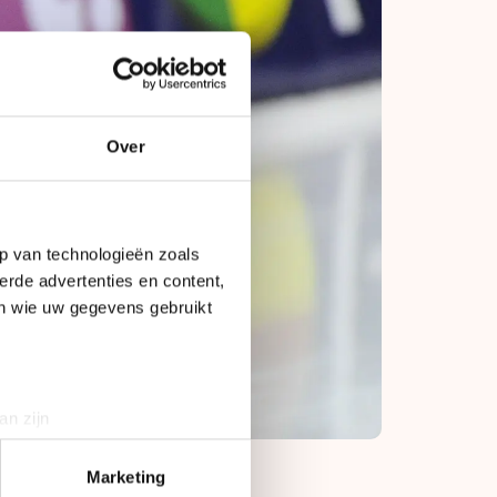
Over
p van technologieën zoals
erde advertenties en content,
en wie uw gegevens gebruikt
an zijn
rinting)
t
detailgedeelte
in. U kunt uw
Marketing