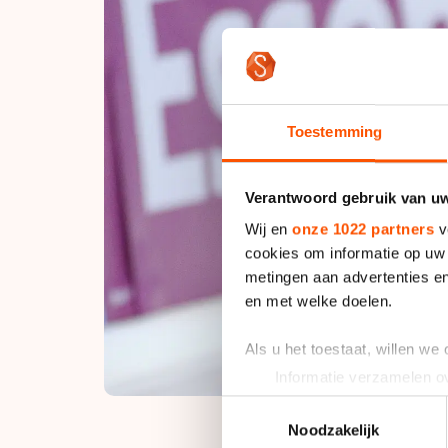
Toestemming
Verantwoord gebruik van u
Wij en
onze 1022 partners
v
cookies om informatie op uw 
metingen aan advertenties en
en met welke doelen.
Als u het toestaat, willen we
Informatie verzamelen ov
Uw apparaat identificere
Toestemmingsselectie
Lees meer over hoe uw perso
Noodzakelijk