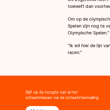
toeleeft dan voorheen
Om op de olympische
Spelen zijn nog te ve
Olympische Spelen."
"Ik wil hier de lijn 
racen."
Blijf op de hoogte van al het
schaatsnieuws via de schaatsfanmailing