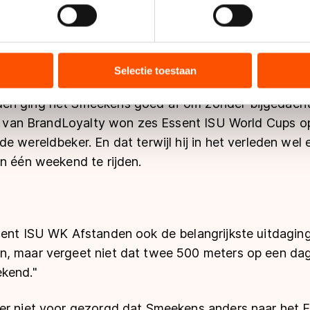
jzigen of intrekken in de Cookieverklaring.
start en op de bochten en wat technische punten, maa
ent en advertenties te personaliseren, socialmediafuncties te 
at het goed zal komen. En anders is er wel weer ee
tie over uw gebruik van onze site met onze partners voor social
bineren met andere gegevens die u aan hen heeft verstrekt of d
Selectie toestaan
ers kunnen gegevens doorgeven aan landen buiten de EU, zoal
en ging het Smeekens goed af om zonder bijgedacht
 geldt volgens de GDPR. Door op ‘Toestaan’ te klikken, stemt u
ns
cookiebeleid
.
er van BrandLoyalty won zes Essent ISU World Cups op
e wereldbeker. En dat terwijl hij in het verleden we
n één weekend te rijden.
sent ISU WK Afstanden ook de belangrijkste uitdaging.
, maar vergeet niet dat twee 500 meters op een dag 
kend."
er niet voor gezorgd dat Smeekens anders naar het 