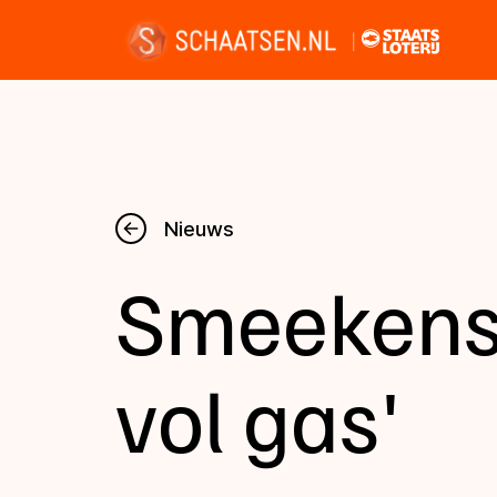
Nieuws
Nieuws
Smeekens: 
Kalender
Disciplines
vol gas'
Uitslagen