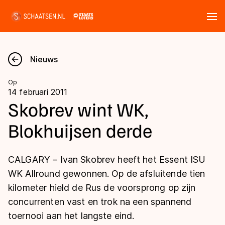
Tickets
Zoeken
Nieuws
Nieuws
Op
14 februari 2011
Kalender
Skobrev wint WK,
Blokhuijsen derde
Disciplines
Marathon
Uitslagen
CALGARY – Ivan Skobrev heeft het Essent ISU
Langebaan
WK Allround gewonnen. Op de afsluitende tien
Langebaan
kilometer hield de Rus de voorsprong op zijn
Shorttrack
Tijden & historie
concurrenten vast en trok na een spannend
Shorttrack
Inlineskaten
toernooi aan het langste eind.
Ranglijsten Langebaan
Marathon
Kunstschaatsen