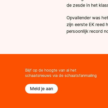
de zesde in het kla
Opvallender was het
zijn eerste EK reed 
persoonlijk record no
Blijf op de hoogte van al het
schaatsnieuws via de schaatsfanmailing
Meld je aan