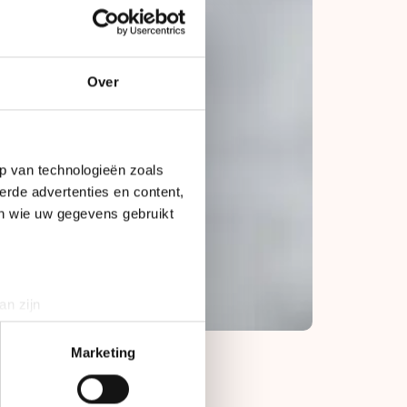
Over
p van technologieën zoals
erde advertenties en content,
en wie uw gegevens gebruikt
an zijn
rinting)
t
detailgedeelte
in. U kunt uw
Marketing