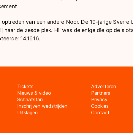
ssement.
 optreden van een andere Noor. De 19-jarige Sverre
hij naar de zesde plek. Hij was de enige die op de slo
teerde: 14.16.16.
Tickets
Adverteren
Nieuws & video
Partners
Schaatsfan
Privacy
Inschrijven wedstrijden
Cookies
Uitslagen
Contact