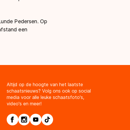
 Lunde Pedersen. Op
tafstand een
Altijd op de hoogte van het laatste
schaatsnieuws? Volg ons ook op social
media voor alle leuke schaatsfoto's,
video's en meer!