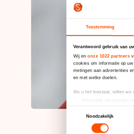
Toestemming
Verantwoord gebruik van u
Wij en
onze 1022 partners
v
cookies om informatie op uw 
metingen aan advertenties en
en met welke doelen.
Als u het toestaat, willen we
Informatie verzamelen ov
Uw apparaat identificere
Toestemmingsselectie
Lees meer over hoe uw perso
Noodzakelijk
toestemming op elk moment wi