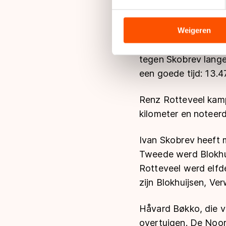
Ivan Skobrev, Europ
We gebruiken cookies om cont
analyseren. We delen informa
analyse. Zij kunnen deze com
De Rus zette 13.39.
Weigeren
hun services. Sommige partn
13.40.18. Jan Blokhui
adequaat beschermingsniveau
tegen Skobrev lange
Meer informatie vindt u in o
een goede tijd: 13.
Renz Rotteveel kamp
kilometer en noteerd
Ivan Skobrev heeft m
Tweede werd Blokhui
Rotteveel werd elfd
zijn Blokhuijsen, Ve
Håvard Bøkko, die v
overtuigen. De Noor 