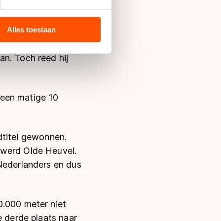
bieden en websiteverkeer te
 media, advertenties en
ie zij hebben verzameld via
afstand tweede met
Alles toestaan
s de VS, waar mogelijk geen
eij kon in zijn rit
 in met deze overdracht.
an. Toch reed hij
 een matige 10
dtitel gewonnen.
 werd Olde Heuvel.
 Nederlanders en dus
0.000 meter niet
e derde plaats naar