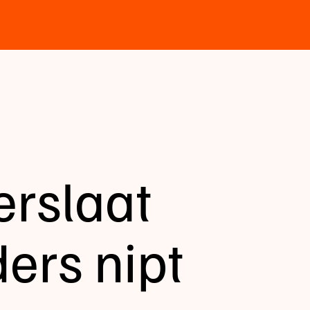
erslaat
ers nipt