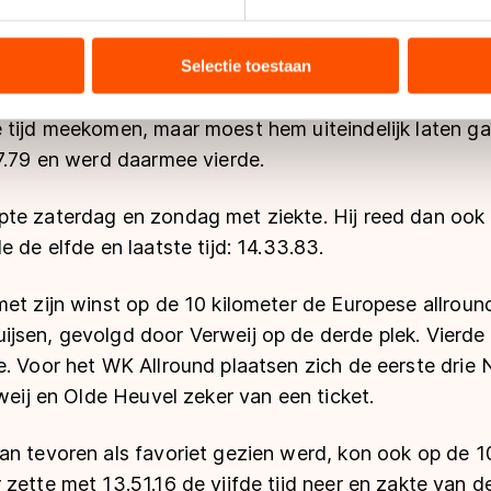
ees kampioen allround
ent en advertenties te personaliseren, socialmediafuncties te 
tie over uw gebruik van onze site met onze partners voor social
bineren met andere gegevens die u aan hen heeft verstrekt of d
80 op de klok. Olde Heuvel werd op de afsluitende 
Selectie toestaan
ers kunnen gegevens doorgeven aan landen buiten de EU, zoal
jsen (13.41.44) eindigde op de derde plaats. Koen Verw
 geldt volgens de GDPR. Door op ‘Toestaan’ te klikken, stemt u
 tijd meekomen, maar moest hem uiteindelijk laten ga
ns
cookiebeleid
.
47.79 en werd daarmee vierde.
te zaterdag en zondag met ziekte. Hij reed dan ook
e de elfde en laatste tijd: 14.33.83.
et zijn winst op de 10 kilometer de Europese allroun
jsen, gevolgd door Verweij op de derde plek. Vierde
e. Voor het WK Allround plaatsen zich de eerste drie
rweij en Olde Heuvel zeker van een ticket.
an tevoren als favoriet gezien werd, kon ook op de 1
zette met 13.51.16 de vijfde tijd neer en zakte van d