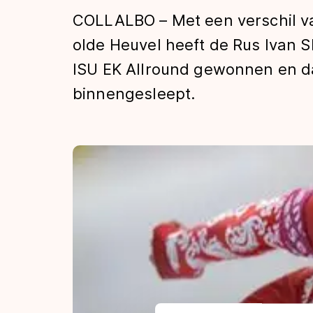
Tijden & historie
COLLALBO – Met een verschil v
olde Heuvel heeft de Rus Ivan 
ISU EK Allround gewonnen en d
De weg op
binnengesleept.
Schaatsfans
Olympische Spe