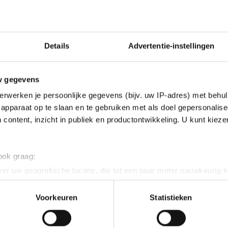
Details
Advertentie-instellingen
w gegevens
erwerken je persoonlijke gegevens (bijv. uw IP-adres) met behul
apparaat op te slaan en te gebruiken met als doel gepersonalise
 content, inzicht in publiek en productontwikkeling. U kunt kiez
 ook graag:
er uw geografische locatie, die tot een paar meter nauwkeurig k
n door het actief te scannen op specifieke eigenschappen (fingerp
onlijke gegevens worden verwerkt en stel uw voorkeuren in he
Voorkeuren
Statistieken
jzigen of intrekken in de Cookieverklaring.