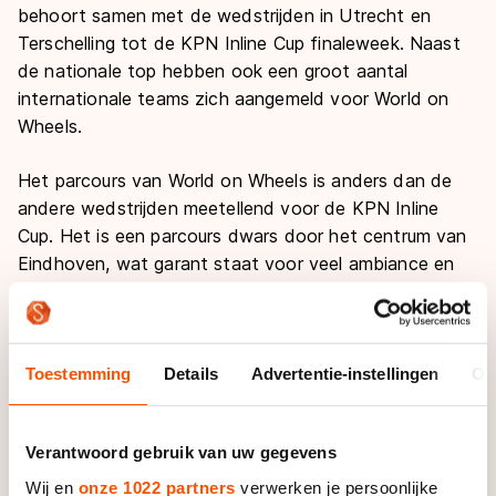
behoort samen met de wedstrijden in Utrecht en
Terschelling tot de KPN Inline Cup finaleweek. Naast
de nationale top hebben ook een groot aantal
internationale teams zich aangemeld voor World on
Wheels.
Het parcours van World on Wheels is anders dan de
andere wedstrijden meetellend voor de KPN Inline
Cup. Het is een parcours dwars door het centrum van
Eindhoven, wat garant staat voor veel ambiance en
publiek!. Over hetzelfde parcours zal ook de grote
toertocht voor recreanten verreden worden. Het
parcours is 3,3 kilometer lang. Dat betekent dat er
meerdere ronden gereden over het parcours. Leuk
Toestemming
Details
Advertentie-instellingen
Ov
voor het publiek en zeker ook leuk voor de skaters.
Verantwoord gebruik van uw gegevens
Het parcours van World on Wheels verbindt de 'oude'
en 'nieuwe' binnenstad van Eindhoven. Anders gezegd,
Wij en
onze 1022 partners
verwerken je persoonlijke