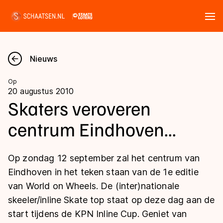
Tickets
Zoeken
Nieuws
Nieuws
Op
20 augustus 2010
Kalender
Skaters veroveren
centrum Eindhoven...
Disciplines
Marathon
Uitslagen
Op zondag 12 september zal het centrum van
Langebaan
Eindhoven in het teken staan van de 1e editie
Langebaan
van World on Wheels. De (inter)nationale
Shorttrack
Tijden & historie
skeeler/inline Skate top staat op deze dag aan de
Shorttrack
Inlineskaten
start tijdens de KPN Inline Cup. Geniet van
Ranglijsten Langebaan
Marathon
Kunstschaatsen