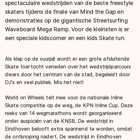
De weg op
spectaculaire wedstrijden van de beste freestyle
Persoonlijke records & tijden
Inlineskaten
Schoonrijden
skaters tijdens de finale van Mind the Gap en
Inschrijven wedstrijden
Historie & statistiek
Schaatsfans
Kunstschaatsen
demonstraties op de gigantische Streetsurfing
Natuurijs
Algemene Nederlandse Schaatstijd
Waveboard Mega Ramp. Voor de kleinsten is er
Alles voor jou als schaatsfan
een speciale kidscorner en een kids Skate run.
Deze zomer de weg op
Olympische Spelen
Evenementen
Waar kan ik schaatsen en skaten?
Olympische Spelen
Tickets
Als klap op de vuurpijl wordt er een grote afsluitende
Skate toertocht verreden over het wedstrijdparcours
Medaille overzicht
Livestreams
dwars door het centrum van de stad, begeleidt door
Medaillespiegel
Word schaatsfan!
DJ’s en veel publiek. Mis het niet!
Olympische uitslagen
Winacties
World on Wheels telt mee voor de nationale Inline
Van Jong tot Goud verhalen
Skate competitie op de weg, de KPN Inline Cup. Deze
reeks van 14 wegmarathons wordt georganiseerd
onder auspiciën van de KNSB. De wedstrijd in
Eindhoven belooft extra spannend te worden, omdat
de ontknoping nadert. De wedstrijd in Eindhoven