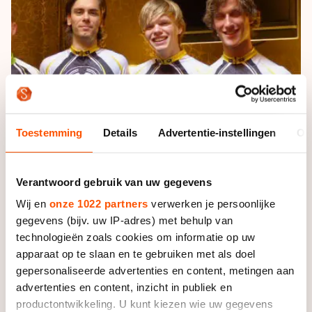
De weg op
Persoonlijke records & tijden
Inlineskaten
Schoonrijden
Inschrijven wedstrijden
Historie & statistiek
Schaatsfans
Kunstschaatsen
Natuurijs
Algemene Nederlandse Schaatstijd
Alles voor jou als schaatsfan
Deze zomer de weg op
Olympische Spelen
Evenementen
Waar kan ik schaatsen en skaten?
Olympische Spelen
Tickets
Toestemming
Details
Advertentie-instellingen
Ov
Medaille overzicht
Livestreams
Medaillespiegel
Word schaatsfan!
Verantwoord gebruik van uw gegevens
Olympische uitslagen
Wij en
onze 1022 partners
verwerken je persoonlijke
Winacties
gegevens (bijv. uw IP-adres) met behulp van
Van Jong tot Goud verhalen
technologieën zoals cookies om informatie op uw
apparaat op te slaan en te gebruiken met als doel
gepersonaliseerde advertenties en content, metingen aan
advertenties en content, inzicht in publiek en
productontwikkeling. U kunt kiezen wie uw gegevens
Het team, dat naast skateboulevard.nl ook co-