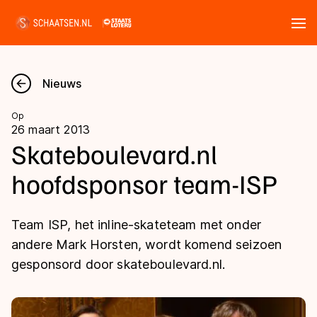
Tickets
Zoeken
Nieuws
Nieuws
Op
26 maart 2013
Kalender
Skateboulevard.nl
hoofdsponsor team-ISP
Disciplines
Marathon
Uitslagen
Team ISP, het inline-skateteam met onder
Langebaan
andere Mark Horsten, wordt komend seizoen
Langebaan
gesponsord door skateboulevard.nl.
Shorttrack
Tijden & historie
Shorttrack
Inlineskaten
Ranglijsten Langebaan
Marathon
Kunstschaatsen