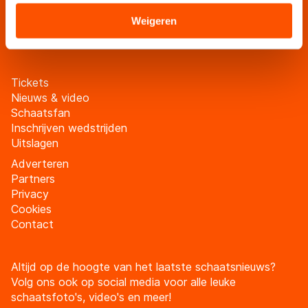
verstrekt of die zij hebben verzameld via hun services.
schaatsfanmailing
Sommige partners kunnen gegevens doorgeven aan
Weigeren
Meld je aan
landen buiten de EU, zoals de VS, waar mogelijk geen
adequaat beschermingsniveau geldt volgens de GDPR.
Door op ‘Toestaan’ te klikken, stemt u in met deze
Tickets
overdracht. Meer informatie vindt u in ons
cookiebeleid
.
Nieuws & video
Schaatsfan
Inschrijven wedstrijden
Uitslagen
Adverteren
Partners
Privacy
Cookies
Contact
Altijd op de hoogte van het laatste schaatsnieuws?
Volg ons ook op social media voor alle leuke
schaatsfoto's, video's en meer!