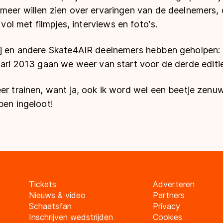
meer willen zien over ervaringen van de deelnemers, 
vol met filmpjes, interviews en foto's.
mij en andere Skate4AIR deelnemers hebben geholpen
uari 2013 gaan we weer van start voor de derde editi
er trainen, want ja, ook ik word wel een beetje zenu
ben ingeloot!
Tickets
Adverteren
Nieuws & video
Partners
Schaatsfan
Privacy
Inschrijven wedstrijden
Cookies