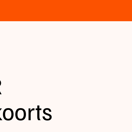
R
koorts