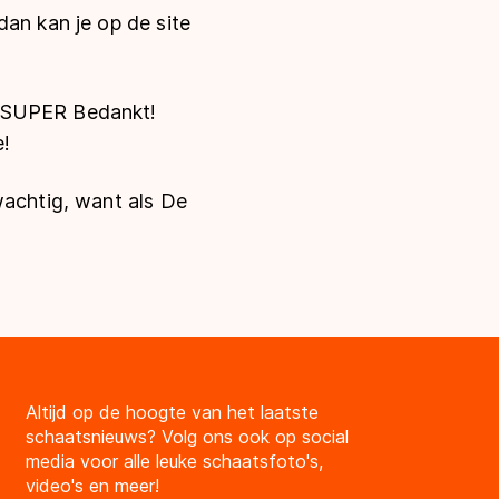
dan kan je op de site
: SUPER Bedankt!
e!
wachtig, want als De
Altijd op de hoogte van het laatste
schaatsnieuws? Volg ons ook op social
media voor alle leuke schaatsfoto's,
video's en meer!