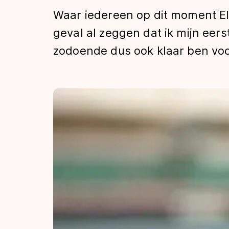
Tijden & historie
Waar iedereen op dit moment Elf
geval al zeggen dat ik mijn eer
zodoende dus ook klaar ben voo
De weg op
Schaatsfans
Olympische Spe