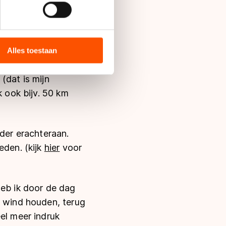
tan van der Knaap en
 heel goed. Ik heb de
bieden en websiteverkeer te
l ik graag mee
 media, advertenties en
ie zij hebben verzameld via
n heb een infuus in
Alles toestaan
s de VS, waar mogelijk geen
mogen er ook kinderen
 in met deze overdracht.
(dat is mijn
k ook bijv. 50 km
ader erachteraan.
eden. (kijk
hier
voor
heb ik door de dag
e wind houden, terug
el meer indruk