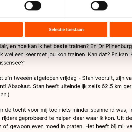
jzigen of intrekken in de Cookieverklaring.
rhaal. Hij schreef mij deze zomer een email: "
Ik ben S
Ik kan best goed schaatsen, maar skeeleren kan ik echt
ent en advertenties te personaliseren, socialmediafuncties te 
st op de Rotte toen ik 6 was (3 rondjes) Maar nu wi
tie over uw gebruik van onze site met onze partners voor social
bineren met andere gegevens die u aan hen heeft verstrekt of d
sensee, want ik heb CF. Ik lig nu in het ziekenhuis e
Selectie toestaan
ers kunnen gegevens doorgeven aan landen buiten de EU, zoal
at ik vrijdag naar huis mag. En wat ik nu wil vragen: 
 geldt volgens de GDPR. Door op ‘Toestaan’ te klikken, stemt u
r, en hoe kan ik het beste trainen? En Dr Pijnenburg 
ns
cookiebeleid
.
ik wel een keer met jou kon trainen. Kan dat? En kan i
issensee?
"
t z'n tweeën afgelopen vrijdag - Stan vooruit, zijn v
! Absoluut. Stan heeft uiteindelijk zelfs 62,5 km ger
an.)
an de tocht voor mij toch iets minder spannend was, 
rijders geprobeerd te helpen daar waar ik kon. Uit d
n of gewoon even moed in praten. Het heeft bij mij ve