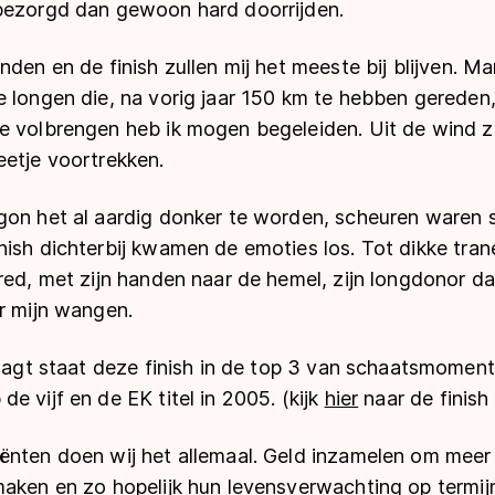
bezorgd dan gewoon hard doorrijden.
nden en de finish zullen mij het meeste bij blijven. 
 longen die, na vorig jaar 150 km te hebben gereden,
e volbrengen heb ik mogen begeleiden. Uit de wind ze
eetje voortrekken.
gon het al aardig donker te worden, scheuren waren s
ish dichterbij kwamen de emoties los. Tot dikke tran
red, met zijn handen naar de hemel, zijn longdonor da
r mijn wangen.
raagt staat deze finish in de top 3 van schaatsmoment
e vijf en de EK titel in 2005. (kijk
hier
naar de finish
ënten doen wij het allemaal. Geld inzamelen om mee
maken en zo hopelijk hun levensverwachting op termij