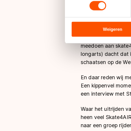
toestemming op elk moment wi
Stan is een apart ve
ik ben 9, bijna 10. 
We gebruiken cookies om cont
molentocht geschaat
analyseren. We delen informa
analyse. Zij kunnen deze com
schaatsen op de Weis
Weigeren
hun services. Sommige partn
mijn hand. Ik denk d
adequaat beschermingsniveau
meedoen aan skate4ai
Meer informatie vindt u in o
longarts) dacht dat 
schaatsen op de We
En daar reden wij me
Een kippenvel moment
een interview met St
Waar het uitrijden v
heen veel Skate4AIR 
naar een groep rijde