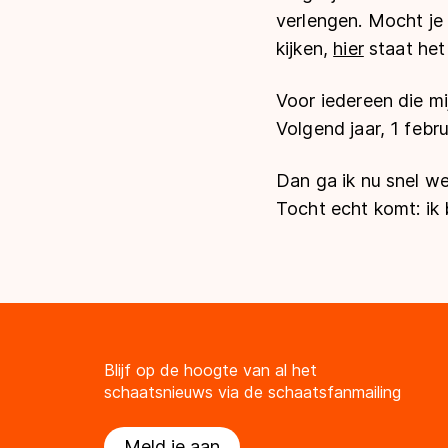
verlengen. Mocht je 
kijken,
hier
staat het 
Voor iedereen die 
Volgend jaar, 1 febr
Dan ga ik nu snel we
Tocht echt komt: ik 
Blijf op de hoogte van al het
schaatsnieuws via de schaatsfanmailing
Meld je aan