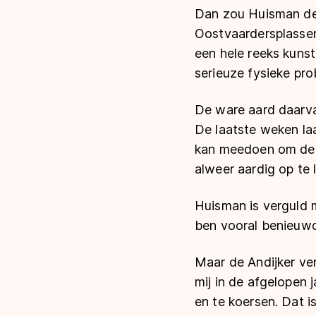
Dan zou Huisman de 
Oostvaardersplassen
een hele reeks kuns
serieuze fysieke pr
De ware aard daarva
De laatste weken laa
kan meedoen om de wi
alweer aardig op te l
Huisman is verguld me
ben vooral benieuwd
Maar de Andijker ve
mij in de afgelopen
en te koersen. Dat i