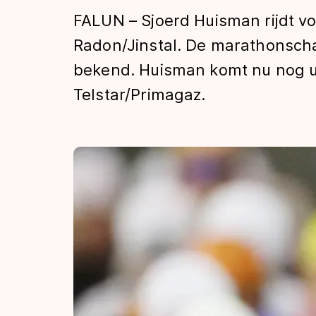
Tijden & historie
FALUN – Sjoerd Huisman rijdt vo
Radon/Jinstal. De marathonschaa
bekend. Huisman komt nu nog ui
De weg op
Telstar/Primagaz.
Schaatsfans
Olympische Spe