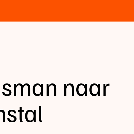
isman naar
nstal