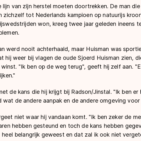
lijn van zijn herstel moeten doortrekken. De man die
 zichzelf tot Nederlands kampioen op natuurijs kroo
tijswedstrijden won, kreeg twee jaar geleden ineens 
oblemen.
n werd nooit achterhaald, maar Huisman was sportief 
t hij weer bij vlagen de oude Sjoerd Huisman zien, die
nst. "Ik ben op de weg terug", geeft hij zelf aan. "E
ijken."
t de kans die hij krijgt bij Radson/Jinstal. "Ik ben er 
 wat de andere aanpak en de andere omgeving voor 
rgeet niet waar hij vandaan komt. "Ik ben zeker de m
 jaren hebben gesteund en toch de kans hebben gegev
s heel belangrijk geweest en dat zal ik ook niet verget