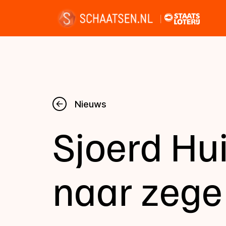
Nieuws
Nieuws
Sjoerd Hu
Kalender
Disciplines
naar zege
Uitslagen