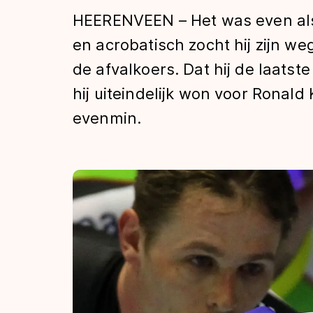
Tijden & historie
HEERENVEEN – Het was even alsof
en acrobatisch zocht hij zijn w
de afvalkoers. Dat hij de laatst
De weg op
hij uiteindelijk won voor Ronald
evenmin.
Schaatsfans
Olympische Spe