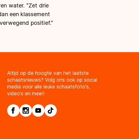
ven water. "Zet drie
dan een klassement
overwegend positief."
Altijd op de hoogte van het laatste
schaatsnieuws? Volg ons ook op social
media voor alle leuke schaatsfoto's,
video's en meer!