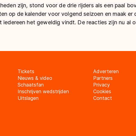
heden zijn, stond voor de drie rijders als een paal bo
en op de kalender voor volgend seizoen en maak er 
 iedereen het geweldig vindt. De reacties zijn nu al 
Tickets
Adverteren
Nieuws & video
Partners
Schaatsfan
Privacy
Inschrijven wedstrijden
Cookies
Uitslagen
Contact