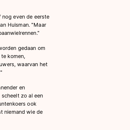
f nog even de eerste
van Huisman. "Maar
baanwielrennen."
s worden gedaan om
m te komen,
houwers, waarvan het
"
nnender en
t scheelt zo al een
puntenkoers ook
st niemand wie de