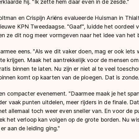
erklaarde hij. "Ik zette hem daar even in de zesde."
tman en Crispijn Ariëns evalueerde Huisman in Thial
nieuwe KPN Tweedaagse. "Gaaf", luidde het oordeel 
en ze dit nog meer vormgeven naar het idee van het 
rmee eens. "Als we dit vaker doen, mag er ook iet
 te krijgen. Maak het aantrekkelijk voor de mensen o
tis binnen te laten. Nu zijn er niet al te veel toesc
innen komt op kaarten van de ploegen. Dat is zonde.
 een compacter evenement. "Daarmee maak je het spa
der vaak punten uitdelen, meer rijders in de finale. Da
het allemaal toch weer even sneller van. En voor de 
iek het verloop kan volgen op de grote borden. Nu wi
er aan de leiding ging."