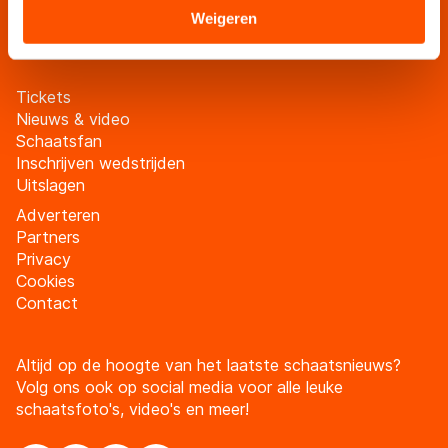
Sommige partners kunnen gegevens doorgeven aan
Weigeren
Meld je aan
landen buiten de EU, zoals de VS, waar mogelijk geen
adequaat beschermingsniveau geldt volgens de GDPR.
Door op ‘Toestaan’ te klikken, stemt u in met deze
Tickets
overdracht. Meer informatie vindt u in ons
cookiebeleid
.
Nieuws & video
Schaatsfan
Inschrijven wedstrijden
Uitslagen
Adverteren
Partners
Privacy
Cookies
Contact
Altijd op de hoogte van het laatste schaatsnieuws?
Volg ons ook op social media voor alle leuke
schaatsfoto's, video's en meer!