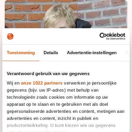
De weg op
Persoonlijke records & tijden
Inlineskaten
Schoonrijden
Inschrijven wedstrijden
Historie & statistiek
Schaatsfans
Kunstschaatsen
Natuurijs
Algemene Nederlandse Schaatstijd
Alles voor jou als schaatsfan
Deze zomer de weg op
Olympische Spelen
Evenementen
Waar kan ik schaatsen en skaten?
Toestemming
Details
Advertentie-instellingen
Ov
Olympische Spelen
Tickets
Medaille overzicht
Livestreams
Verantwoord gebruik van uw gegevens
Medaillespiegel
Word schaatsfan!
Wij en
onze 1022 partners
verwerken je persoonlijke
Olympische uitslagen
Winacties
gegevens (bijv. uw IP-adres) met behulp van
Van Jong tot Goud verhalen
technologieën zoals cookies om informatie op uw
apparaat op te slaan en te gebruiken met als doel
gepersonaliseerde advertenties en content, metingen aan
advertenties en content, inzicht in publiek en
productontwikkeling. U kunt kiezen wie uw gegevens