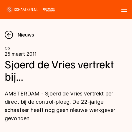
Tickets
Zoeken
Nieuws
Nieuws
Op
25 maart 2011
Kalender
Sjoerd de Vries vertrekt
bij...
Disciplines
Marathon
Uitslagen
AMSTERDAM - Sjoerd de Vries vertrekt per
Langebaan
direct bij de control-ploeg. De 22-jarige
Langebaan
schaatser heeft nog geen nieuwe werkgever
Shorttrack
Tijden & historie
gevonden.
Shorttrack
Inlineskaten
Ranglijsten Langebaan
Marathon
Kunstschaatsen