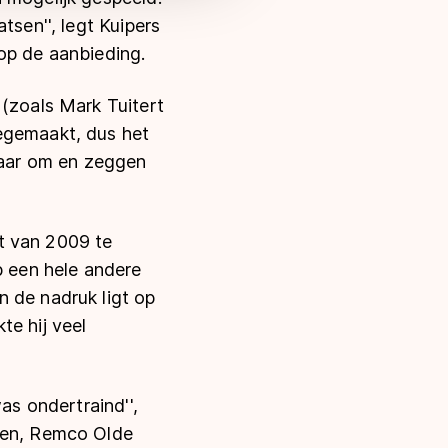
tsen'', legt Kuipers
op de aanbieding.
 (zoals Mark Tuitert
eegemaakt, dus het
lkaar om en zeggen
t van 2009 te
p een hele andere
n de nadruk ligt op
te hij veel
as ondertraind'',
jsen, Remco Olde