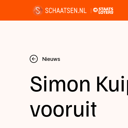
Nieuws
Nieuws
Simon Kui
Kalender
Disciplines
vooruit
Uitslagen