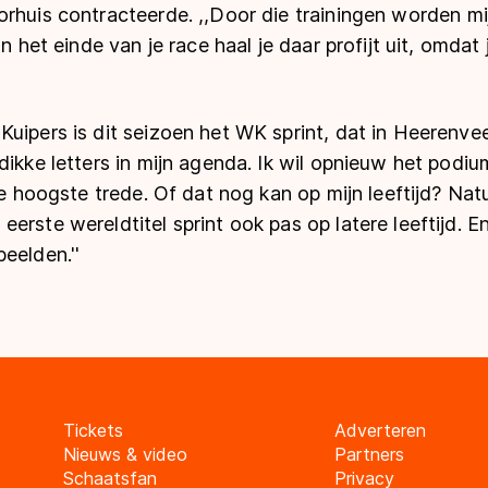
rhuis contracteerde. ,,Door die trainingen worden mij
an het einde van je race haal je daar profijt uit, omdat
uipers is dit seizoen het WK sprint, dat in Heerenvee
dikke letters in mijn agenda. Ik wil opnieuw het podium
de hoogste trede. Of dat nog kan op mijn leeftijd? Natu
erste wereldtitel sprint ook pas op latere leeftijd. En
eelden.''
Tickets
Adverteren
Nieuws & video
Partners
Schaatsfan
Privacy