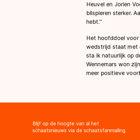
Heuvel en Jorien Voo
bilspieren sterker. A
hebt.''
Het hoofddoel voor K
wedstrijd staat met 
sta ik natuurlijk op 
Wennemars won zijn e
meer positieve voorb
Blijf op de hoogte van al het
schaatsnieuws via de schaatsfanmailing