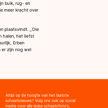
n buik, rug- en
 je meer kracht over
n plaatsvindt. ,,Die
 halen, het liefst
urlijk, Erben
 er zijn nog wel
Altijd op de hoogte van het laatste
schaatsnieuws? Volg ons ook op social
media voor alle leuke schaatsfoto's,