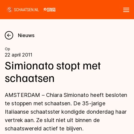
Tickets
Zoeken
Nieuws
Nieuws
Op
22 april 2011
Kalender
Simionato stopt met
schaatsen
Disciplines
Marathon
Uitslagen
AMSTERDAM – Chiara Simionato heeft besloten
Langebaan
te stoppen met schaatsen. De 35-jarige
Langebaan
Italiaanse schaatsster kondigde donderdag haar
Shorttrack
Tijden & historie
vertrek aan. Ze sluit niet uit binnen de
Shorttrack
Inlineskaten
schaatswereld actief te blijven.
Ranglijsten Langebaan
Marathon
Kunstschaatsen