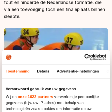
De weg op
fout en hinderde de Nederlandse formatie, die
Persoonlijke records & tijden
Inlineskaten
Schoonrijden
via een toevoeging toch een finaleplaats binnen
Inschrijven wedstrijden
Historie & statistiek
Schaatsfans
Kunstschaatsen
sleepte.
Natuurijs
Algemene Nederlandse Schaatstijd
Alles voor jou als schaatsfan
Deze zomer de weg op
Olympische Spelen
Evenementen
Waar kan ik schaatsen en skaten?
Olympische Spelen
Tickets
Medaille overzicht
Livestreams
Medaillespiegel
Word schaatsfan!
Toestemming
Details
Advertentie-instellingen
Ov
Olympische uitslagen
Winacties
Van Jong tot Goud verhalen
Verantwoord gebruik van uw gegevens
Wij en
onze 1022 partners
verwerken je persoonlijke
gegevens (bijv. uw IP-adres) met behulp van
technologieën zoals cookies om informatie op uw