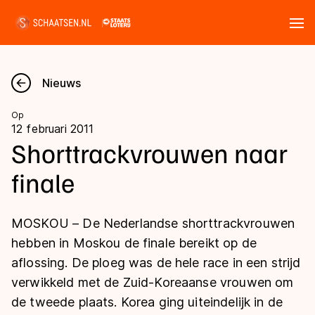
Tickets
Zoeken
Nieuws
Nieuws
Op
12 februari 2011
Kalender
Shorttrackvrouwen naar
finale
Disciplines
Marathon
Uitslagen
MOSKOU – De Nederlandse shorttrackvrouwen
Langebaan
hebben in Moskou de finale bereikt op de
Langebaan
aflossing. De ploeg was de hele race in een strijd
Shorttrack
Tijden & historie
verwikkeld met de Zuid-Koreaanse vrouwen om
Shorttrack
Inlineskaten
de tweede plaats. Korea ging uiteindelijk in de
Ranglijsten Langebaan
Marathon
Kunstschaatsen