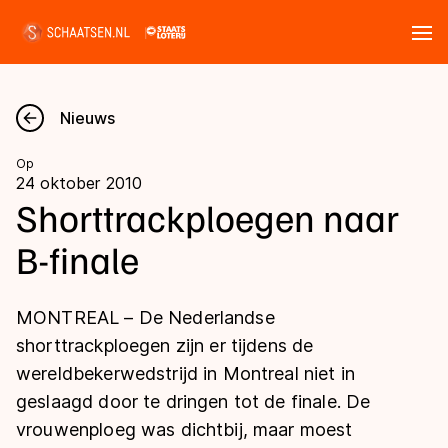
Tickets
Zoeken
Nieuws
Nieuws
Op
24 oktober 2010
Kalender
Shorttrackploegen naar
B-finale
Disciplines
Marathon
Uitslagen
MONTREAL – De Nederlandse
Langebaan
shorttrackploegen zijn er tijdens de
Langebaan
wereldbekerwedstrijd in Montreal niet in
Shorttrack
Tijden & historie
geslaagd door te dringen tot de finale. De
Shorttrack
Inlineskaten
vrouwenploeg was dichtbij, maar moest
Ranglijsten Langebaan
Marathon
Kunstschaatsen