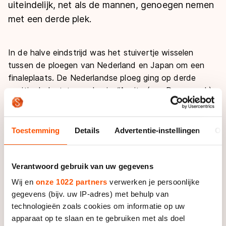
De weg op
uiteindelijk, net als de mannen, genoegen nemen
Persoonlijke records & tijden
Inlineskaten
Schoonrijden
met een derde plek.
Inschrijven wedstrijden
Historie & statistiek
Schaatsfans
Kunstschaatsen
Natuurijs
Algemene Nederlandse Schaatstijd
In de halve eindstrijd was het stuivertje wisselen
Alles voor jou als schaatsfan
Deze zomer de weg op
Olympische Spelen
tussen de ploegen van Nederland en Japan om een
Evenementen
finaleplaats. De Nederlandse ploeg ging op derde
Waar kan ik schaatsen en skaten?
positie de laatste rondes in. “Annita (van Doorn, red.)
Olympische Spelen
Tickets
en ik hadden alle twee meer snelheid, maar die
Medaille overzicht
Livestreams
Japanners rijden zulke krappe lijnen. We konden niet de
Medaillespiegel
ruimte vinden om te passeren”, analyseerde Jorien ter
Word schaatsfan!
Toestemming
Details
Advertentie-instellingen
Ov
Mors. “De volgende keer moeten we maar gewoon
Olympische uitslagen
Winacties
hard buitenom knallen.” Uiteindelijk trokken Van Doorn,
Van Jong tot Goud verhalen
Ter Mors, Sanne en Yara van Kerkhof aan het kortste
Verantwoord gebruik van uw gegevens
eind. Het team eindigde als derde, China en Japan
Wij en
onze 1022 partners
verwerken je persoonlijke
plaatsten zich voor de finale.
gegevens (bijv. uw IP-adres) met behulp van
technologieën zoals cookies om informatie op uw
De Nederlandse mannen, met Sjinkie Knegt, Niels
apparaat op te slaan en te gebruiken met als doel