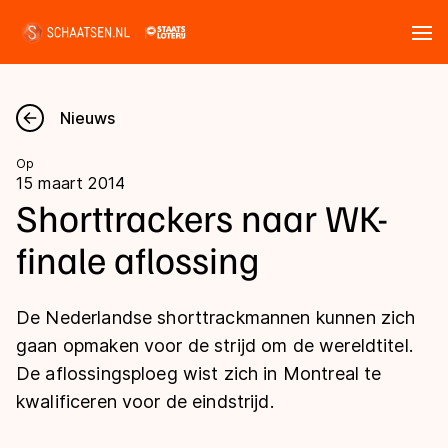
Tickets
Zoeken
Nieuws
Nieuws
Op
15 maart 2014
Kalender
Shorttrackers naar WK-
finale aflossing
Disciplines
Marathon
Uitslagen
De Nederlandse shorttrackmannen kunnen zich
Langebaan
gaan opmaken voor de strijd om de wereldtitel.
Langebaan
De aflossingsploeg wist zich in Montreal te
Shorttrack
Tijden & historie
kwalificeren voor de eindstrijd.
Shorttrack
Inlineskaten
Ranglijsten Langebaan
Marathon
Kunstschaatsen