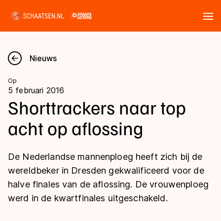
Tickets
Zoeken
Nieuws
Nieuws
Op
5 februari 2016
Kalender
Shorttrackers naar top
acht op aflossing
Disciplines
Marathon
Uitslagen
De Nederlandse mannenploeg heeft zich bij de
Langebaan
wereldbeker in Dresden gekwalificeerd voor de
Langebaan
halve finales van de aflossing. De vrouwenploeg
Shorttrack
Tijden & historie
werd in de kwartfinales uitgeschakeld.
Shorttrack
Inlineskaten
Ranglijsten Langebaan
Marathon
Kunstschaatsen