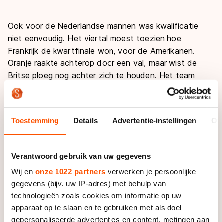
Ook voor de Nederlandse mannen was kwalificatie
niet eenvoudig. Het viertal moest toezien hoe
Frankrijk de kwartfinale won, voor de Amerikanen.
Oranje raakte achterop door een val, maar wist de
Britse ploeg nog achter zich te houden. Het team
eindigde slechts als derde, maar kon zich basis van de
tijd verzekeren van een plek bij de beste acht teams.
Eerder op de dag wist de regerend Europees kampioen
Toestemming
Details
Advertentie-instellingen
Ov
de eerste ronde nog eenvoudig te winnen.
Sjinkie Knegt en Freek van der Wart kwamen in de
Verantwoord gebruik van uw gegevens
eerste ronde aan de start met Mark Prinsen, die vorig
Wij en
onze 1022 partners
verwerken je persoonlijke
jaar brons met de ploeg bij het WK won, en Itzhak de
gegevens (bijv. uw IP-adres) met behulp van
Laat. In de kwartfinales kregen Dennis Visser en
technologieën zoals cookies om informatie op uw
Adwin Snellink de kans om zich met hun ervaren
apparaat op te slaan en te gebruiken met als doel
ploeggenoten te laten gelden. Beiden maakten in
gepersonaliseerde advertenties en content, metingen aan