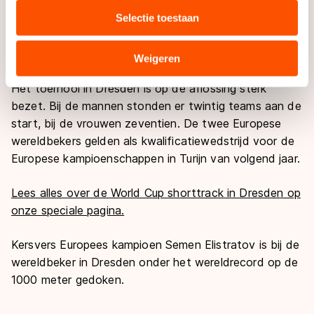
Voor kwalificatie voor de wereldkampioenschappen in
media, advertenties en analyse. Zij kunnen deze
Selectie toestaan
Seoul is de tiende plaats geen probleem. Nederland
combineren met andere gegevens die u aan hen heeft
staat in het klassement vijfde, waar een plaats bij de
verstrekt of die zij hebben verzameld via hun services.
beste acht na zes wedstrijden noodzakelijk is.
Sommige partners kunnen gegevens doorgeven aan
Weigeren
landen buiten de EU, zoals de VS, waar mogelijk geen
Het toernooi in Dresden is op de aflossing sterk
adequaat beschermingsniveau geldt volgens de GDPR.
bezet. Bij de mannen stonden er twintig teams aan de
Door op ‘Toestaan’ te klikken, stemt u in met deze
start, bij de vrouwen zeventien. De twee Europese
overdracht. Meer informatie vindt u in ons
cookiebeleid
.
wereldbekers gelden als kwalificatiewedstrijd voor de
Europese kampioenschappen in Turijn van volgend jaar.
Lees alles over de World Cup shorttrack in Dresden op
onze speciale pagina.
Kersvers Europees kampioen Semen Elistratov is bij de
wereldbeker in Dresden onder het wereldrecord op de
1000 meter gedoken.