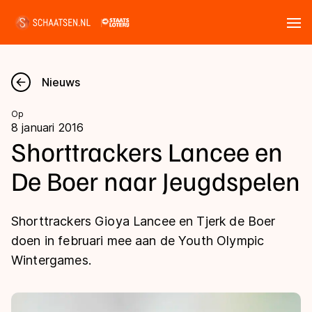
Tickets
Zoeken
Nieuws
Nieuws
Op
8 januari 2016
Kalender
Shorttrackers Lancee en
De Boer naar Jeugdspelen
Disciplines
Marathon
Uitslagen
Shorttrackers Gioya Lancee en Tjerk de Boer
Langebaan
doen in februari mee aan de Youth Olympic
Langebaan
Wintergames.
Shorttrack
Tijden & historie
Shorttrack
Inlineskaten
Ranglijsten Langebaan
Marathon
Kunstschaatsen