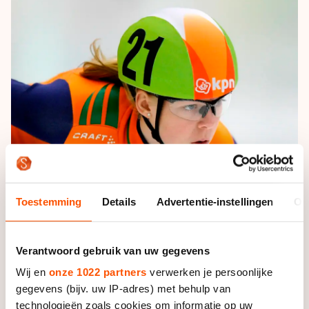
De weg op
Persoonlijke records & tijden
Inlineskaten
Schoonrijden
Inschrijven wedstrijden
Historie & statistiek
Schaatsfans
Kunstschaatsen
Natuurijs
Algemene Nederlandse Schaatstijd
Alles voor jou als schaatsfan
Deze zomer de weg op
Olympische Spelen
Evenementen
Waar kan ik schaatsen en skaten?
Olympische Spelen
Tickets
Medaille overzicht
Livestreams
Medaillespiegel
Word schaatsfan!
Olympische uitslagen
Toestemming
Details
Advertentie-instellingen
Ov
Winacties
Van Jong tot Goud verhalen
Verantwoord gebruik van uw gegevens
Wij en
onze 1022 partners
verwerken je persoonlijke
Foto: Sander Chamid
gegevens (bijv. uw IP-adres) met behulp van
technologieën zoals cookies om informatie op uw