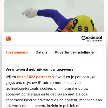
De weg op
Persoonlijke records & tijden
Inlineskaten
Schoonrijden
Inschrijven wedstrijden
Historie & statistiek
Schaatsfans
Kunstschaatsen
Natuurijs
Algemene Nederlandse Schaatstijd
Alles voor jou als schaatsfan
Deze zomer de weg op
Olympische Spelen
Evenementen
Waar kan ik schaatsen en skaten?
Olympische Spelen
Tickets
Medaille overzicht
Toestemming
Details
Advertentie-instellingen
Ov
Livestreams
Medaillespiegel
Word schaatsfan!
Olympische uitslagen
Verantwoord gebruik van uw gegevens
Winacties
Wij en
onze 1022 partners
verwerken je persoonlijke
Van Jong tot Goud verhalen
gegevens (bijv. uw IP-adres) met behulp van
technologieën zoals cookies om informatie op uw
apparaat op te slaan en te gebruiken met als doel
gepersonaliseerde advertenties en content, metingen aan
advertenties en content, inzicht in publiek en