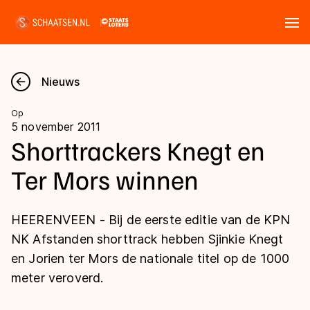
Tickets
Zoeken
Nieuws
Nieuws
Op
5 november 2011
Kalender
Shorttrackers Knegt en
Ter Mors winnen
Disciplines
Marathon
Uitslagen
HEERENVEEN - Bij de eerste editie van de KPN
Langebaan
NK Afstanden shorttrack hebben Sjinkie Knegt
Langebaan
en Jorien ter Mors de nationale titel op de 1000
Shorttrack
Tijden & historie
meter veroverd.
Shorttrack
Inlineskaten
Ranglijsten Langebaan
Marathon
Kunstschaatsen