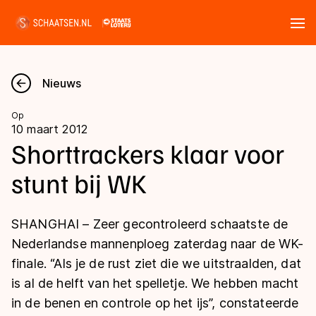
Tickets
Zoeken
Nieuws
Nieuws
Op
10 maart 2012
Kalender
Shorttrackers klaar voor
stunt bij WK
Disciplines
Marathon
Uitslagen
SHANGHAI – Zeer gecontroleerd schaatste de
Langebaan
Nederlandse mannenploeg zaterdag naar de WK-
Langebaan
finale. “Als je de rust ziet die we uitstraalden, dat
Shorttrack
Tijden & historie
is al de helft van het spelletje. We hebben macht
Shorttrack
Inlineskaten
in de benen en controle op het ijs”, constateerde
Ranglijsten Langebaan
Marathon
Kunstschaatsen