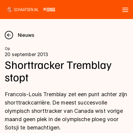
Tickets
Zoeken
Nieuws
Nieuws
Op
20 september 2013
Kalender
Shorttracker Tremblay
stopt
Disciplines
Marathon
Uitslagen
Francois-Louis Tremblay zet een punt achter zijn
Langebaan
shorttrackcarrière. De meest succesvolle
Langebaan
olympisch shorttracker van Canada wist vorige
Shorttrack
Tijden & historie
maand geen plek in de olympische ploeg voor
Shorttrack
Inlineskaten
Sotsji te bemachtigen.
Ranglijsten Langebaan
Marathon
Kunstschaatsen