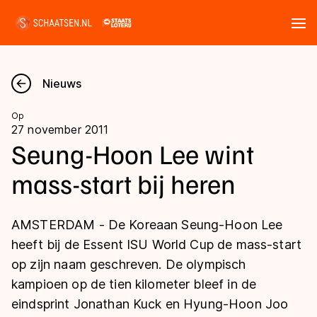
Tickets
Zoeken
Nieuws
Nieuws
Op
27 november 2011
Kalender
Seung-Hoon Lee wint
mass-start bij heren
Disciplines
Marathon
Uitslagen
AMSTERDAM - De Koreaan Seung-Hoon Lee
Langebaan
heeft bij de Essent ISU World Cup de mass-start
Langebaan
op zijn naam geschreven. De olympisch
Shorttrack
Tijden & historie
kampioen op de tien kilometer bleef in de
Shorttrack
Inlineskaten
eindsprint Jonathan Kuck en Hyung-Hoon Joo
Ranglijsten Langebaan
Marathon
Kunstschaatsen