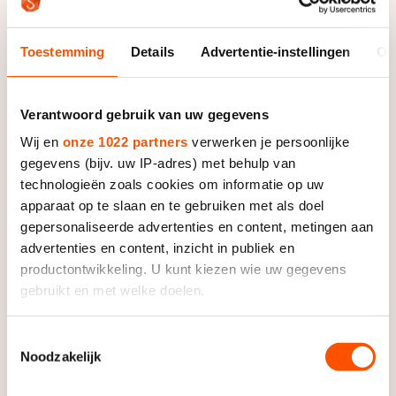
De weg op
Persoonlijke records & tijden
Inlineskaten
Schoonrijden
Inschrijven wedstrijden
Historie & statistiek
Toestemming
Details
Advertentie-instellingen
Ov
Schaatsfans
Kunstschaatsen
Natuurijs
Algemene Nederlandse Schaatstijd
Alles voor jou als schaatsfan
Deze zomer de weg op
Olympische Spelen
Verantwoord gebruik van uw gegevens
Evenementen
Waar kan ik schaatsen en skaten?
Wij en
onze 1022 partners
verwerken je persoonlijke
Olympische Spelen
gegevens (bijv. uw IP-adres) met behulp van
Tickets
technologieën zoals cookies om informatie op uw
Medaille overzicht
Livestreams
apparaat op te slaan en te gebruiken met als doel
Medaillespiegel
gepersonaliseerde advertenties en content, metingen aan
Word schaatsfan!
advertenties en content, inzicht in publiek en
Olympische uitslagen
Winacties
productontwikkeling. U kunt kiezen wie uw gegevens
Van Jong tot Goud verhalen
gebruikt en met welke doelen.
Als u het toestaat, willen we ook graag:
Toestemmingsselectie
Noodzakelijk
Informatie verzamelen over uw geografische locatie,
die tot een paar meter nauwkeurig kan zijn