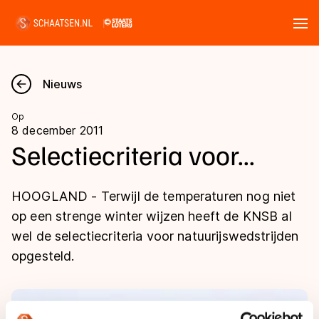
Tickets
Zoeken
Nieuws
Nieuws
Op
8 december 2011
Kalender
Selectiecriteria voor...
Disciplines
HOOGLAND - Terwijl de temperaturen nog niet
Marathon
op een strenge winter wijzen heeft de KNSB al
Uitslagen
wel de selectiecriteria voor natuurijswedstrijden
Langebaan
opgesteld.
Langebaan
Shorttrack
Tijden & historie
Shorttrack
Inlineskaten
Ranglijsten Langebaan
Marathon
Kunstschaatsen