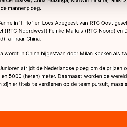
arcel Bosker, Chris Huizinga, Marwin Talsma, Niek D
 de mannenploeg.
 Sanne in 't Hof en Loes Adegeest van RTC Oost gese
Kiel (RTC Noordwest) Femke Markus (RTC Noord) en
nd)
af naar China.
 wordt in China bijgestaan door Milan Kocken als t
Junioren strijdt de Nederlandse ploeg om de prijzen 
 en 5000 (heren) meter. Daarnaast worden de werel
 zijn er titels te verdienen op de team pursuit, mass 