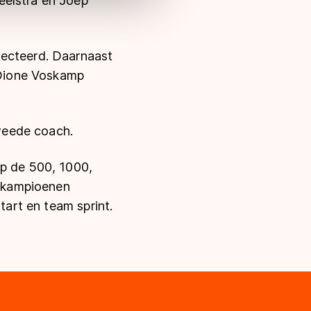
eelstra en Joep
lecteerd. Daarnaast
 Dione Voskamp
weede coach.
op de 500, 1000,
dkampioenen
start en team sprint.