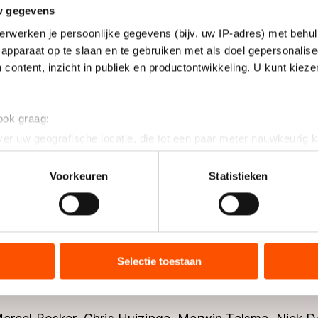
w gegevens
erwerken je persoonlijke gegevens (bijv. uw IP-adres) met behul
apparaat op te slaan en te gebruiken met als doel gepersonalise
 content, inzicht in publiek en productontwikkeling. U kunt kiez
 ook graag:
er uw geografische locatie, die tot een paar meter nauwkeurig k
n door het actief te scannen op specifieke eigenschappen (fingerp
onlijke gegevens worden verwerkt en stel uw voorkeuren in he
Voorkeuren
Statistieken
jzigen of intrekken in de Cookieverklaring.
ent en advertenties te personaliseren, socialmediafuncties te 
tie over uw gebruik van onze site met onze partners voor social
bineren met andere gegevens die u aan hen heeft verstrekt of d
Selectie toestaan
ers kunnen gegevens doorgeven aan landen buiten de EU, zoal
 geldt volgens de GDPR. Door op ‘Toestaan’ te klikken, stemt u
ns
cookiebeleid
.