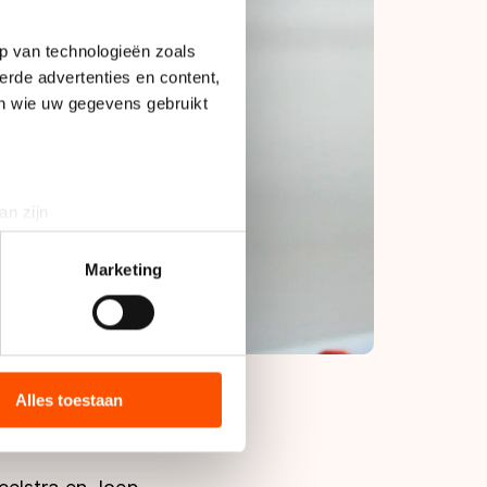
p van technologieën zoals
erde advertenties en content,
en wie uw gegevens gebruikt
an zijn
rinting)
t
detailgedeelte
in. U kunt uw
Marketing
bieden en websiteverkeer te
 media, advertenties en
ie zij hebben verzameld via
Alles toestaan
s de VS, waar mogelijk geen
 in met deze overdracht.