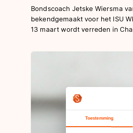
Tijden & historie
Bondscoach Jetske Wiersma van
bekendgemaakt voor het ISU WK 
13 maart wordt verreden in Ch
De weg op
Schaatsfans
Olympische Spe
Toestemming