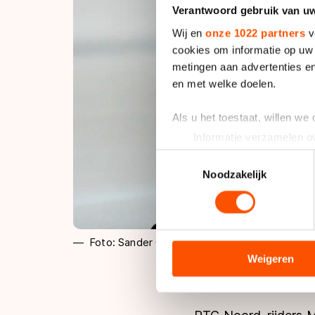
Verantwoord gebruik van u
Wij en
onze 1022 partners
v
cookies om informatie op uw 
metingen aan advertenties en
en met welke doelen.
Als u het toestaat, willen we
Informatie verzamelen ov
Uw apparaat identificere
Toestemmingsselectie
Lees meer over hoe uw perso
Noodzakelijk
toestemming op elk moment wi
We gebruiken cookies om cont
analyseren. We delen informa
Foto: Sander Chamid
analyse. Zij kunnen deze com
Weigeren
hun services. Sommige partn
adequaat beschermingsniveau
Meer informatie vindt u in o