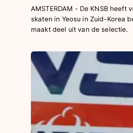
Tijden & historie
AMSTERDAM - De KNSB heeft vrij
skaten in Yeosu in Zuid-Korea
maakt deel uit van de selectie.
De weg op
Schaatsfans
Olympische Spe