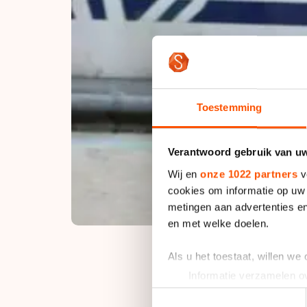
Toestemming
Verantwoord gebruik van u
Wij en
onze 1022 partners
v
cookies om informatie op uw 
metingen aan advertenties en
en met welke doelen.
Als u het toestaat, willen we
Informatie verzamelen ov
De langebaanschaats
Uw apparaat identificere
Toestemmingsselectie