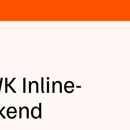
K Inline-
kend