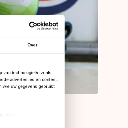
Over
p van technologieën zoals
erde advertenties en content,
en wie uw gegevens gebruikt
an zijn
jd vrij voor de WK.
rinting)