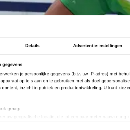
Details
Advertentie-instellingen
w gegevens
erwerken je persoonlijke gegevens (bijv. uw IP-adres) met behul
apparaat op te slaan en te gebruiken met als doel gepersonalise
 content, inzicht in publiek en productontwikkeling. U kunt kiez
 ook graag:
er uw geografische locatie, die tot een paar meter nauwkeurig k
er maakt in de voorbereiding op het winterseizoen ti
n door het actief te scannen op specifieke eigenschappen (fingerp