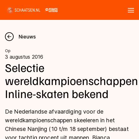
Tickets
Zoeken
Nieuws
Nieuws
Op
3 augustus 2016
Kalender
Selectie
wereldkampioenschappen
Disciplines
Inline-skaten bekend
Marathon
Uitslagen
Langebaan
De Nederlandse afvaardiging voor de
Langebaan
Shorttrack
Tijden & historie
wereldkampioenschappen skeeleren in het
Shorttrack
Inlineskaten
Chinese Nanjing (10 t/m 18 september) bestaat
Ranglijsten Langebaan
Marathon
voor tachtig procent uit mannen. Bianca
Kunstschaatsen