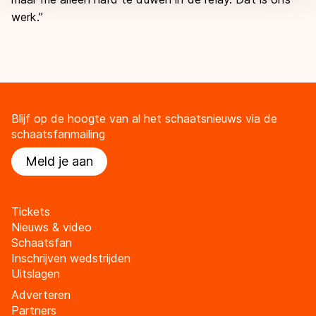
werk.”
Blijf op de hoogte van al het schaatsnieuws via de
schaatsfanmailing
Meld je aan
Tickets
Nieuws & video
Schaatsfan
Inschrijven wedstrijden
Uitslagen
Adverteren
Partners