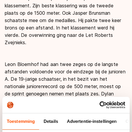
klassement. Zijn beste klassering was de tweede
plaats op de 1500 meter. Ook Jasper Brunsman
schaatste mee om de medailles. Hij pakte twee keer
brons op een afstand. In het klassement werd hij
vierde. De overwinning ging naar de Let Roberts
Zvejnieks.
Leon Bloemhof had aan twee zeges op de langste
afstanden voldoende voor de eindzege bij de junioren
A. De 19-jarige schaatser, in het bezit van het
nationale juniorenrecord op de 500 meter, moest op
de sprint genoegen nemen met plaats zes. Dylan
Hoogerwerf, die dit seizoen al in actie kwam in de
wereldbeker, legde beslag op het zilver na zijn
overwinning op de 500 meter en zilver en brons op de
Toestemming
Details
Advertentie-instellingen
Ov
1500 en 1000 meter. Koen Slootweg zorgde met het
brons op de 1500 meter voor een volledig oranje