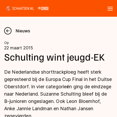
Tickets
Zoeken
Nieuws
Nieuws
Op
22 maart 2015
Kalender
Schulting wint jeugd-EK
Disciplines
De Nederlandse shorttrackploeg heeft sterk
Marathon
gepresteerd bij de Europa Cup Final in het Duitse
Uitslagen
Oberstdorf. In vier categorieën ging de eindzege
Langebaan
naar Nederland. Suzanne Schulting bleef bij de
Langebaan
Shorttrack
Tijden & historie
B-junioren ongeslagen. Ook Leon Bloemhof,
Shorttrack
Inlineskaten
Anke Jannie Landman en Nathan Jansen
Ranglijsten Langebaan
Marathon
zegevierden.
Kunstschaatsen