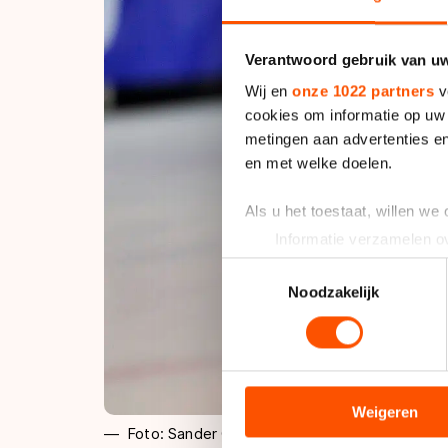
Verantwoord gebruik van u
Wij en
onze 1022 partners
v
cookies om informatie op uw 
metingen aan advertenties en
en met welke doelen.
Als u het toestaat, willen we
Informatie verzamelen ov
Uw apparaat identificere
Toestemmingsselectie
Lees meer over hoe uw perso
Noodzakelijk
toestemming op elk moment wi
We gebruiken cookies om cont
analyseren. We delen informa
analyse. Zij kunnen deze com
Weigeren
Foto: Sander Chamid
hun services. Sommige partn