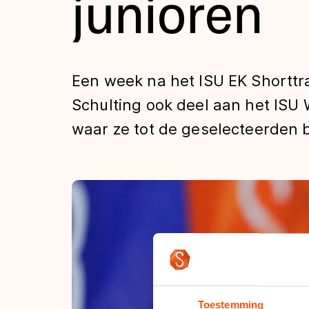
junioren
Tijden & historie
De weg op
Een week na het ISU EK Shorttr
Schulting ook deel aan het ISU 
Schaatsfans
waar ze tot de geselecteerden 
Olympische Spe
Toestemming