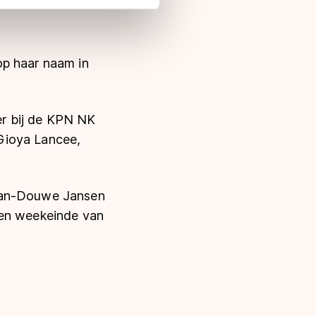
 in met deze overdracht.
op haar naam in
er bij de KPN NK
Gioya Lancee,
 Jan-Douwe Jansen
pen weekeinde van