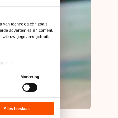
p van technologieën zoals
erde advertenties en content,
en wie uw gegevens gebruikt
an zijn
rinting)
t
detailgedeelte
in. U kunt uw
Marketing
bieden en websiteverkeer te
 media, advertenties en
ie zij hebben verzameld via
Alles toestaan
s de VS, waar mogelijk geen