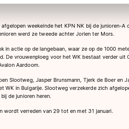
 geldt volgens de GDPR. Door op ‘Toestaan’ te klikken, stemt u
ns
cookiebeleid
.
f afgelopen weekeinde het KPN NK bij de junioren-A 
enioren werd ze tweede achter Jorien ter Mors.
 in actie op de langebaan, waar ze op de 1000 met
d. De vrouwenploeg voor het WK bestaat verder uit 
 Avalon Aardoom.
Koen Slootweg, Jasper Brunsmann, Tjerk de Boer en
et WK in Bulgarije. Slootweg verzekerde zich afgelo
bij de junioren heren.
n wordt verreden van 29 tot en met 31 januari.