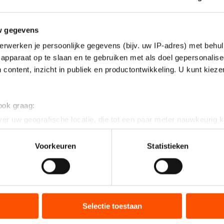
w gegevens
erwerken je persoonlijke gegevens (bijv. uw IP-adres) met behul
apparaat op te slaan en te gebruiken met als doel gepersonalise
 content, inzicht in publiek en productontwikkeling. U kunt kiez
 ook graag:
er uw geografische locatie, die tot een paar meter nauwkeurig k
n door het actief te scannen op specifieke eigenschappen (fingerp
onlijke gegevens worden verwerkt en stel uw voorkeuren in he
Voorkeuren
Statistieken
jzigen of intrekken in de Cookieverklaring.
ent en advertenties te personaliseren, socialmediafuncties te 
tie over uw gebruik van onze site met onze partners voor social
bineren met andere gegevens die u aan hen heeft verstrekt of d
Selectie toestaan
ers kunnen gegevens doorgeven aan landen buiten de EU, zoal