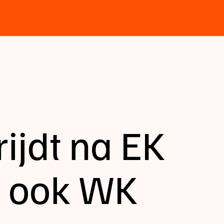
rijdt na EK
k ook WK