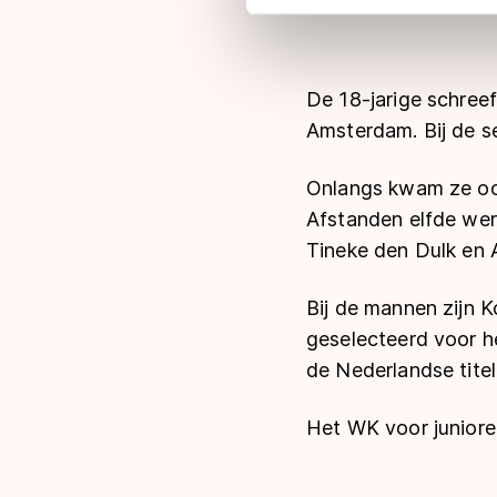
adequaat beschermingsniveau
Meer informatie vindt u in o
De 18-jarige schree
Amsterdam. Bij de s
Onlangs kwam ze ook
Afstanden elfde wer
Tineke den Dulk en
Bij de mannen zijn 
geselecteerd voor h
de Nederlandse titel 
Het WK voor juniore