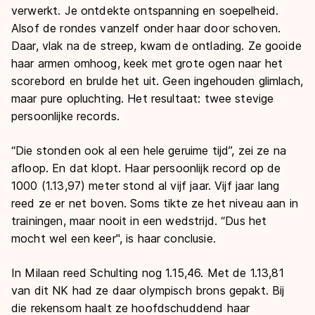
verwerkt. Je ontdekte ontspanning en soepelheid.
Alsof de rondes vanzelf onder haar door schoven.
Daar, vlak na de streep, kwam de ontlading. Ze gooide
haar armen omhoog, keek met grote ogen naar het
scorebord en brulde het uit. Geen ingehouden glimlach,
maar pure opluchting. Het resultaat: twee stevige
persoonlijke records.
“Die stonden ook al een hele geruime tijd”, zei ze na
afloop. En dat klopt. Haar persoonlijk record op de
1000 (1.13,97) meter stond al vijf jaar. Vijf jaar lang
reed ze er net boven. Soms tikte ze het niveau aan in
trainingen, maar nooit in een wedstrijd. “Dus het
mocht wel een keer", is haar conclusie.
In Milaan reed Schulting nog 1.15,46. Met de 1.13,81
van dit NK had ze daar olympisch brons gepakt. Bij
die rekensom haalt ze hoofdschuddend haar