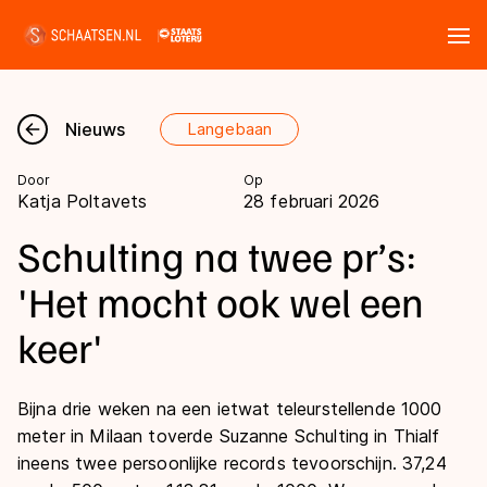
Tickets
Zoeken
Nieuws
Langebaan
Nieuws
Door
Op
Katja Poltavets
28 februari 2026
Kalender
Schulting na twee pr’s:
Disciplines
'Het mocht ook wel een
Marathon
keer'
Uitslagen
Langebaan
Langebaan
Shorttrack
Bijna drie weken na een ietwat teleurstellende 1000
Tijden & historie
meter in Milaan toverde Suzanne Schulting in Thialf
Shorttrack
Inlineskaten
ineens twee persoonlijke records tevoorschijn. 37,24
Ranglijsten Langebaan
Marathon
Kunstschaatsen