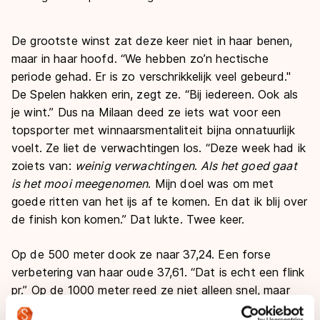
De grootste winst zat deze keer niet in haar benen,
maar in haar hoofd. “We hebben zo’n hectische
periode gehad. Er is zo verschrikkelijk veel gebeurd."
De Spelen hakken erin, zegt ze. “Bij iedereen. Ook als
je wint.” Dus na Milaan deed ze iets wat voor een
topsporter met winnaarsmentaliteit bijna onnatuurlijk
voelt. Ze liet de verwachtingen los. “Deze week had ik
zoiets van:
weinig verwachtingen
.
Als het goed gaat
is het mooi meegenomen
. Mijn doel was om met
goede ritten van het ijs af te komen. En dat ik blij over
de finish kon komen.” Dat lukte. Twee keer.
Op de 500 meter dook ze naar 37,24. Een forse
verbetering van haar oude 37,61. “Dat is echt een flink
pr.” Op de 1000 meter reed ze niet alleen snel, maar
ook gecontroleerd. Voor het eerst in lange tijd had ze