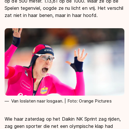
De weg op
op de 500 meter. 1.13,81 op de 1000. Waar ze op de
Persoonlijke records & tijden
Inlineskaten
Spelen tegenviel, oogde ze nu licht en vrij. Het verschil
Schoonrijden
Inschrijven wedstrijden
zat niet in haar benen, maar in haar hoofd.
Historie & statistiek
Schaatsfans
Kunstschaatsen
Natuurijs
Algemene Nederlandse Schaatstijd
Alles voor jou als schaatsfan
Deze zomer de weg op
Olympische Spelen
Evenementen
Waar kan ik schaatsen en skaten?
Olympische Spelen
Tickets
Medaille overzicht
Livestreams
Medaillespiegel
Word schaatsfan!
Olympische uitslagen
Winacties
Van Jong tot Goud verhalen
Van loslaten naar losgaan. | Foto: Orange Pictures
Wie haar zaterdag op het Daikin NK Sprint zag rijden,
zag geen sporter die net een olympische klap had