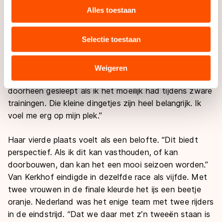
websiteverkeer te analyseren. We delen informatie over
Alles toestaan
Het gevoel dat ze al een tijdje heeft, werd zaterdag
uw gebruik van onze site met onze partners voor social
bevestigd door haar sterke optreden: dat ze deze
media, advertenties en analyse. Zij kunnen deze
Selectie toestaan
zomer een flinke stap heeft gezet. Schulting maakte
combineren met andere gegevens die u aan hen heeft
vanuit Jong Oranje de overstap naar de ploeg van
verstrekt of die zij hebben verzameld via hun services.
Otter. “Ik ben technisch beter gaan schaatsen en ben
Sommige partners kunnen gegevens doorgeven aan
Weigeren
goed opgevangen door het team. Ze hebben mij er
landen buiten de EU, zoals de VS, waar mogelijk geen
doorheen gesleept als ik het moeilijk had tijdens zware
adequaat beschermingsniveau geldt volgens de GDPR.
trainingen. Die kleine dingetjes zijn heel belangrijk. Ik
Door op ‘Toestaan’ te klikken, stemt u in met deze
overdracht. Meer informatie vindt u in ons
cookiebeleid
.
voel me erg op mijn plek.”
Haar vierde plaats voelt als een belofte. “Dit biedt
perspectief. Als ik dit kan vasthouden, of kan
doorbouwen, dan kan het een mooi seizoen worden.”
Van Kerkhof eindigde in dezelfde race als vijfde. Met
twee vrouwen in de finale kleurde het ijs een beetje
oranje. Nederland was het enige team met twee rijders
in de eindstrijd. “Dat we daar met z’n tweeën staan is