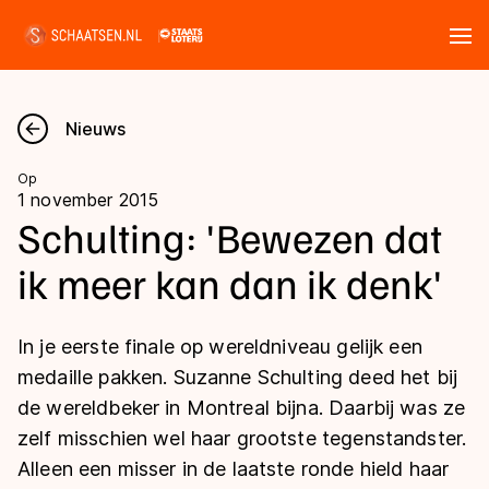
Tickets
Zoeken
Nieuws
Nieuws
Op
1 november 2015
Kalender
Schulting: 'Bewezen dat
ik meer kan dan ik denk'
Disciplines
Marathon
Uitslagen
In je eerste finale op wereldniveau gelijk een
Langebaan
medaille pakken. Suzanne Schulting deed het bij
Langebaan
de wereldbeker in Montreal bijna. Daarbij was ze
Shorttrack
Tijden & historie
zelf misschien wel haar grootste tegenstandster.
Shorttrack
Inlineskaten
Alleen een misser in de laatste ronde hield haar
Ranglijsten Langebaan
Marathon
Kunstschaatsen