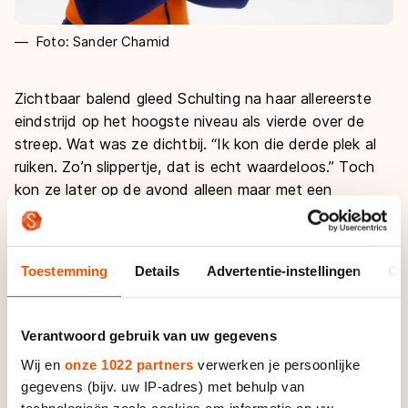
Foto: Sander Chamid
Zichtbaar balend gleed Schulting na haar allereerste
eindstrijd op het hoogste niveau als vierde over de
streep. Wat was ze dichtbij. “Ik kon die derde plek al
ruiken. Zo’n slippertje, dat is echt waardeloos.” Toch
kon ze later op de avond alleen maar met een
tevreden gevoel terug kijken op haar 1500 meter. “Dat
ik in de finale sta is überhaupt knap. Ik doe hier
gewoon echt mee, daar ben ik blij mee.”
Toestemming
Details
Advertentie-instellingen
Ov
Met haar optreden in de openingswedstrijd verbaasde
Schulting zichzelf. Al had bondscoach Jeroen Otter
Verantwoord gebruik van uw gegevens
haar vrijdag al gewaarschuwd. ‘Ben je klaar voor je
Wij en
onze 1022 partners
verwerken je persoonlijke
eerste finale morgen?’, had hij gevraagd. “Jeroen wist
gegevens (bijv. uw IP-adres) met behulp van
het al, ikzelf nog niet”, lacht Schulting. “Ik heb
technologieën zoals cookies om informatie op uw