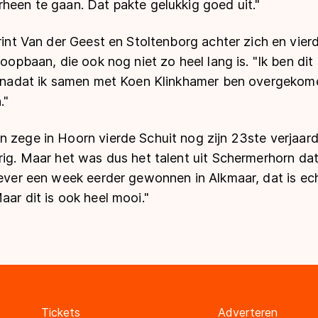
heen te gaan. Dat pakte gelukkig goed uit."
print Van der Geest en Stoltenborg achter zich en vier
 loopbaan, die ook nog niet zo heel lang is. "Ik ben d
e, nadat ik samen met Koen Klinkhamer ben overgekome
."
n zege in Hoorn vierde Schuit nog zijn 23
ste
verjaard
rig. Maar het was dus het talent uit Schermerhorn dat
iever een week eerder gewonnen in Alkmaar, dat is ech
aar dit is ook heel mooi."
Tickets
Adverteren