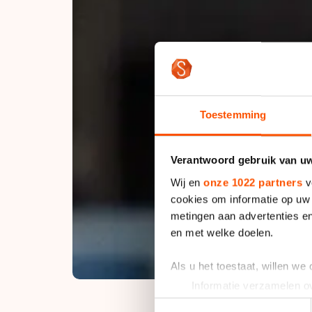
Toestemming
Verantwoord gebruik van u
Wij en
onze 1022 partners
v
cookies om informatie op uw 
metingen aan advertenties en
en met welke doelen.
Als u het toestaat, willen we
Informatie verzamelen ov
Uw apparaat identificere
Toestemmingsselectie