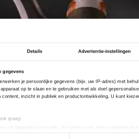
Details
Advertentie-instellingen
w gegevens
erwerken je persoonlijke gegevens (bijv. uw IP-adres) met behul
apparaat op te slaan en te gebruiken met als doel gepersonalise
 content, inzicht in publiek en productontwikkeling. U kunt kiez
 ook graag:
er uw geografische locatie, die tot een paar meter nauwkeurig k
n door het actief te scannen op specifieke eigenschappen (fingerp