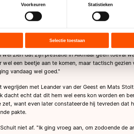
onlijke gegevens worden verwerkt en stel uw voorkeuren in he
Voorkeuren
Statistieken
jzigen of intrekken in de Cookieverklaring.
loeggenoten een week eerder niet op hun donder geg
ent en advertenties te personaliseren, socialmediafuncties te 
halen in zijn vluchtpoging, vertelde Tom Schuit lach
tie over uw gebruik van onze site met onze partners voor social
catie."
bineren met andere gegevens die u aan hen heeft verstrekt of d
Selectie toestaan
ers kunnen gegevens doorgeven aan landen buiten de EU, zoal
n wel zien dat zijn prestatie in Alkmaar geen toeval w
 geldt volgens de GDPR. Door op ‘Toestaan’ te klikken, stemt u
ns
cookiebeleid
.
er wel een beetje aan te komen, maar tactisch gezien
ging vandaag wel goed."
t wegrijden met Leander van der Geest en Mats Stol
"Ik dacht echt dat dit hem wel eens kon worden en be
 zet, want even later constateerde hij tevreden dat h
onde pakte.
 Schuit niet af. "Ik ging vroeg aan, om zodoende de a