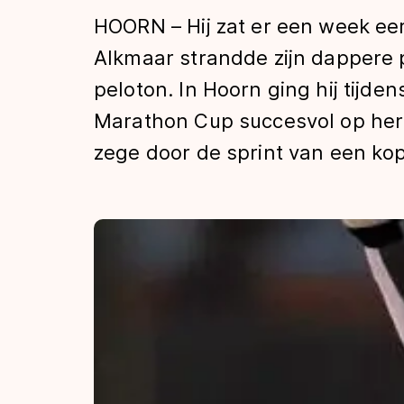
Tijden & historie
HOORN – Hij zat er een week eerd
Alkmaar strandde zijn dappere p
peloton. In Hoorn ging hij tijd
De weg op
Marathon Cup succesvol op herha
zege door de sprint van een ko
Schaatsfans
Olympische Spe