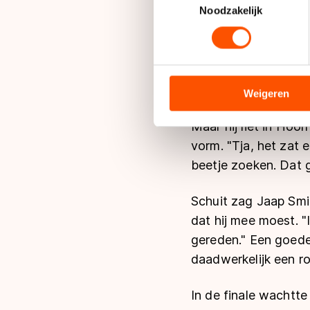
Lees meer over hoe uw perso
Noodzakelijk
toestemming op elk moment wi
Nee, hij had zijn p
We gebruiken cookies om cont
niet waren komen op
analyseren. We delen informa
gewoon miscommuni
analyse. Zij kunnen deze com
Weigeren
hun services. Sommige partn
Maar hij liet in Hoor
adequaat beschermingsniveau
Meer informatie vindt u in o
vorm. "Tja, het zat 
beetje zoeken. Dat 
Schuit zag Jaap Smi
dat hij mee moest. 
gereden." Een goede
daadwerkelijk een r
In de finale wachtte