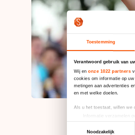
Toestemming
Verantwoord gebruik van u
Wij en
onze 1022 partners
v
cookies om informatie op uw 
metingen aan advertenties en
en met welke doelen.
Als u het toestaat, willen we
Informatie verzamelen ov
Uw apparaat identificere
Toestemmingsselectie
"Het gaat het hele s
Lees meer over hoe uw perso
Noodzakelijk
naar Nijeveen is af