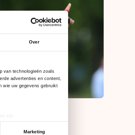
Over
p van technologieën zoals
erde advertenties en content,
en wie uw gegevens gebruikt
an zijn
rinting)
niets minder dan dit
t
detailgedeelte
in. U kunt uw
Marketing
winnen en met maar