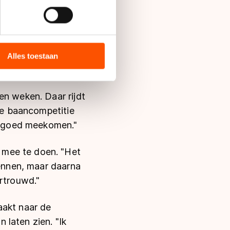
bieden en websiteverkeer te
oers, stelde ze
 media, advertenties en
aken, maar maakte
ie zij hebben verzameld via
Alles toestaan
s de VS, waar mogelijk geen
 in met deze overdracht.
en weken. Daar rijdt
jke baancompetitie
el goed meekomen."
 mee te doen. "Het
wennen, maar daarna
ertrouwd."
aakt naar de
laten zien. "Ik