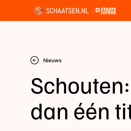
Nieuws
Nieuws
Schouten:
Kalender
Disciplines
dan één tit
Uitslagen