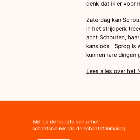
denk dat ik er voor 
Zaterdag kan Schoute
in het strijdperk tr
acht Schouten, haar
kansloos. "Sprog is 
kunnen rare dingen 
Lees alles over het
Blijf op de hoogte van al het
schaatsnieuws via de schaatsfanmailing