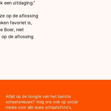
ok een uitdaging."
 ze op de aflossing
ken favoriet is,
e Boer, niet
r op de aflossing
Altijd op de hoogte van het laatste
schaatsnieuws? Volg ons ook op social
media voor alle leuke schaatsfoto's,