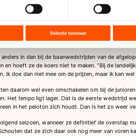
jzigen of intrekken in de Cookieverklaring.
blij geweest."
ent en advertenties te personaliseren, socialmediafuncties te 
oorhand ook al de grote favoriet was op de puntenk
tie over uw gebruik van onze site met onze partners voor social
elf. "Ik wilde alle punten pakken en de koers hard m
bineren met andere gegevens die u aan hen heeft verstrekt of d
Selectie toestaan
ers kunnen gegevens doorgeven aan landen buiten de EU, zoal
ar voor mezelf."
 geldt volgens de GDPR. Door op ‘Toestaan’ te klikken, stemt u
ns
cookiebeleid
.
 anders in dan bij de baanwedstrijden van de afgelop
n en hoeft ze de koers niet te maken. "Bij de landeli
en. Ik doe dan niet mee om de prijzen, maar ik kan w
en daarom wel even omschakelen om bij de junioren
en. Het tempo ligt lager. Dat is de eerste wedstrijd 
reen in het peloton zich houdt. Dan is het zo weer v
volgend seizoen, wanneer ze definitief de overstap m
Schouten dat ze zich daar ook nog meer van voren kan 