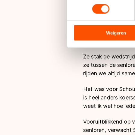
toestemming op elk moment wi
een titel was ik niet 
We gebruiken cookies om cont
Omdat Schouten op v
analyseren. We delen informa
hoge eisen aan zichz
analyse. Zij kunnen deze com
Weigeren
hun services. Sommige partn
het daarmee wel zwa
adequaat beschermingsniveau
Meer informatie vindt u in o
Ze stak de wedstrijd
ze tussen de seniore
rijden we altijd sam
Het was voor Schout
is heel anders koers
weet ik wel hoe iede
Vooruitblikkend op 
senioren, verwacht 