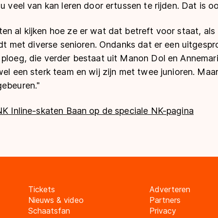
nu veel van kan leren door ertussen te rijden. Dat is o
n al kijken hoe ze er wat dat betreft voor staat, als
eedt met diverse senioren. Ondanks dat er een uitgespro
 ploeg, die verder bestaat uit Manon Dol en Annemari
wel een sterk team en wij zijn met twee junioren. Maa
gebeuren."
 NK Inline-skaten Baan op de speciale NK-pagina
Tickets
Adverteren
Nieuws & video
Partners
Schaatsfan
Privacy