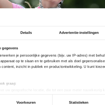
Details
Advertentie-instellingen
w gegevens
erwerken je persoonlijke gegevens (bijv. uw IP-adres) met behul
apparaat op te slaan en te gebruiken met als doel gepersonalise
 content, inzicht in publiek en productontwikkeling. U kunt kiez
 ook graag:
er uw geografische locatie, die tot een paar meter nauwkeurig k
n door het actief te scannen op specifieke eigenschappen (fingerp
eizoen al top", zegt Schouten, die eigenlijk ook voor 
onlijke gegevens worden verwerkt en stel uw voorkeuren in he
Voorkeuren
Statistieken
gereisd, tegenover
schaatsen.nl
. "Ik kwam hier om te 