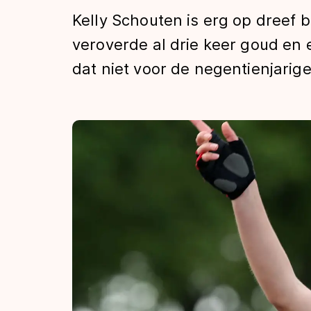
Tijden & historie
Kelly Schouten is erg op dreef 
veroverde al drie keer goud en 
dat niet voor de negentienjarige 
De weg op
Schaatsfans
Olympische Spe