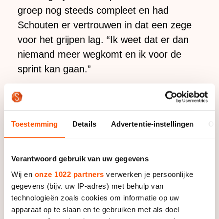
groep nog steeds compleet en had
Schouten er vertrouwen in dat een zege
voor het grijpen lag. “Ik weet dat er dan
niemand meer wegkomt en ik voor de
sprint kan gaan.”
Na een derde plek in Obihiro en een
tweede plaats in Seoul kon de rijdster van
Toestemming
Details
Advertentie-instellingen
Ov
het New Balance schaatsteam in Berlijn
dan eindelijk de armen in de lucht steken.
“Ik was er elke keer dichtbij. In Obihiro
Verantwoord gebruik van uw gegevens
maakte ik een misser en in Seoul won ik
Wij en
onze 1022 partners
verwerken je persoonlijke
wel de sprint, maar was er eentje weg.”
gegevens (bijv. uw IP-adres) met behulp van
technologieën zoals cookies om informatie op uw
apparaat op te slaan en te gebruiken met als doel
Met die tweede en derde plaats had