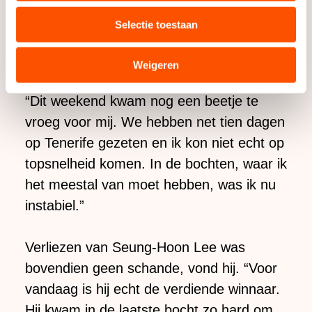
media, advertenties en analyse. Zij kunnen deze
Anema moest genoegen nemen met
Selectie toestaan
combineren met andere gegevens die u aan hen heeft
zilver. “Dat is goed genoeg voor nu”,
verstrekt of die zij hebben verzameld via hun services.
stelde hij vast.
Sommige partners kunnen gegevens doorgeven aan
Weigeren
landen buiten de EU, zoals de VS, waar mogelijk geen
adequaat beschermingsniveau geldt volgens de GDPR.
“Dit weekend kwam nog een beetje te
Door op ‘Toestaan’ te klikken, stemt u in met deze
vroeg voor mij. We hebben net tien dagen
overdracht. Meer informatie vindt u in ons
cookiebeleid
.
op Tenerife gezeten en ik kon niet echt op
topsnelheid komen. In de bochten, waar ik
het meestal van moet hebben, was ik nu
instabiel.”
Verliezen van Seung-Hoon Lee was
bovendien geen schande, vond hij. “Voor
vandaag is hij echt de verdiende winnaar.
Hij kwam in de laatste bocht zo hard om