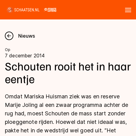
Tickets
Zoeken
Nieuws
Nieuws
Op
7 december 2014
Kalender
Schouten rooit het in haar
eentje
Disciplines
Marathon
Uitslagen
Omdat Mariska Huisman ziek was en reserve
Langebaan
Marije Joling al een zwaar programma achter de
Langebaan
rug had, moest Schouten de mass start zonder
Shorttrack
Tijden & historie
ploeggenote rijden. Hoewel dat niet ideaal was,
Shorttrack
Inlineskaten
pakte het in de wedstrijd wel goed uit. “Het
Ranglijsten Langebaan
Marathon
Kunstschaatsen