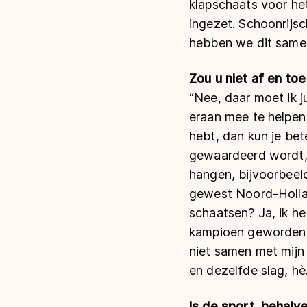
klapschaats voor he
ingezet. Schoonrijs
hebben we dit same
Zou u niet af en to
“Nee, daar moet ik j
eraan mee te helpen 
hebt, dan kun je bete
gewaardeerd wordt, 
hangen, bijvoorbeeld
gewest Noord-Hollan
schaatsen? Ja, ik h
kampioen geworden. I
niet samen met mijn
en dezelfde slag, hè
Is de sport, behalv