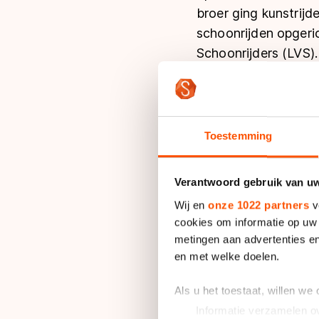
broer ging kunstrijde
schoonrijden opgeric
Schoonrijders (LVS).
oefening baart kunst
Hoe bent u vervolge
“De LVS zocht bestu
Toestemming
er niet om te trappe
ingestapt als secre
Verantwoord gebruik van u
tot en met 2008 heb 
Wij en
onze 1022 partners
v
steeds. Toen ik hier
cookies om informatie op uw 
hardrijvereniging, ee
metingen aan advertenties en
en met welke doelen.
Wat maakt het schoo
jaar voor inzet?
Als u het toestaat, willen we
“Het schoonrijden zel
Informatie verzamelen ov