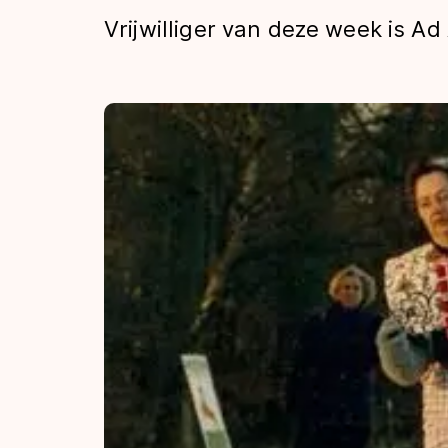
Tijden & historie
Vrijwilliger van deze week is Ad
De weg op
Schaatsfans
Olympische Spe