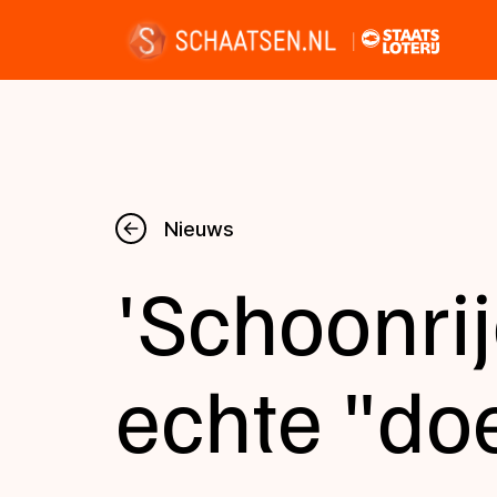
Nieuws
Nieuws
'Schoonrij
Kalender
Disciplines
echte "doe
Uitslagen