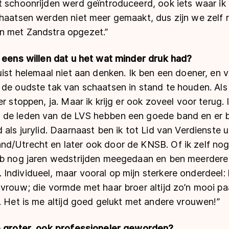
t schoonrijden werd geïntroduceerd, ook iets waar i
chaatsen werden niet meer gemaakt, dus zijn we zelf 
n met Zandstra opgezet.”
e eens willen dat u het wat minder druk had?
uist helemaal niet aan denken. Ik ben een doener, en vi
de oudste tak van schaatsen in stand te houden. Als j
r stoppen, ja. Maar ik krijg er ook zoveel voor terug. 
de leden van de LVS hebben een goede band en er bl
 als jurylid. Daarnaast ben ik tot Lid van Verdienste 
d/Utrecht en later ook door de KNSB. Of ik zelf nog
eb nog jaren wedstrijden meegedaan en ben meerder
ndividueel, maar vooral op mijn sterkere onderdeel: 
 vrouw; die vormde met haar broer altijd zo’n mooi p
. Het is me altijd goed gelukt met andere vrouwen!”
e groter, ook professioneler geworden?