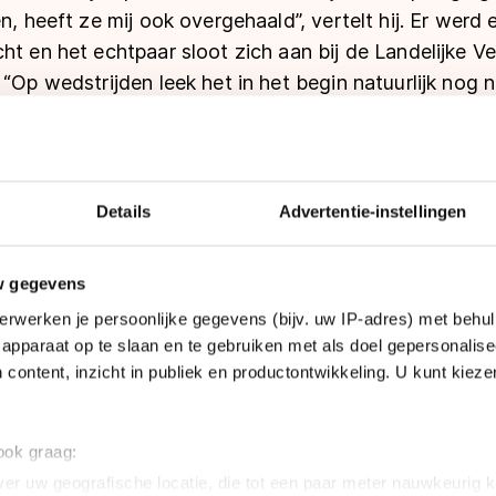
n, heeft ze mij ook overgehaald”, vertelt hij. Er werd
ht en het echtpaar sloot zich aan bij de Landelijke V
 “Op wedstrijden leek het in het begin natuurlijk nog
.”
ns in het vrijwilligerswerk gerold?
ursleden, maar de vereniging was nog niet zo groot
Details
Advertentie-instellingen
len daaraan te beginnen. Ik werkte toen al niet meer e
taris, en kreeg daarmee ook het wedstrijden onder mi
w gegevens
ik in het bestuur gezeten, maar het wedstrijdsecreta
erwerken je persoonlijke gegevens (bijv. uw IP-adres) met behul
mee begon had ik al enige jaren ervaring in het bestuu
apparaat op te slaan en te gebruiken met als doel gepersonalise
n functie die ik 24 jaar heb vervuld.”
 content, inzicht in publiek en productontwikkeling. U kunt kiez
nrijden - en vooral uw taken daarin - zo leuk dat u 
 ook graag:
f is allereerst een echte doesport. Een kijksport is he
er uw geografische locatie, die tot een paar meter nauwkeurig k