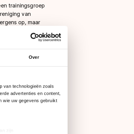
 een trainingsgroep
ereniging van
 nergens op, maar
 en mensen stonden
Over
n ben er wel
jn hoede. Van 1994
riaat beheer ik nog
p van technologieën zoals
r van de
erde advertenties en content,
en wie uw gegevens gebruikt
zich daar al zoveel
t niet, de trend de
an zijn