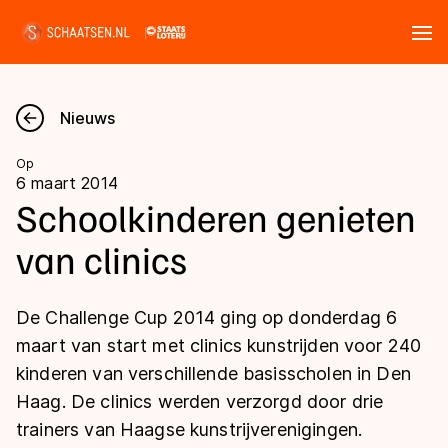
Tickets
Zoeken
Nieuws
Nieuws
Op
6 maart 2014
Kalender
Schoolkinderen genieten
van clinics
Disciplines
Marathon
Uitslagen
De Challenge Cup 2014 ging op donderdag 6
Langebaan
maart van start met clinics kunstrijden voor 240
Langebaan
kinderen van verschillende basisscholen in Den
Shorttrack
Tijden & historie
Haag. De clinics werden verzorgd door drie
Shorttrack
Inlineskaten
trainers van Haagse kunstrijverenigingen.
Ranglijsten Langebaan
Marathon
Kunstschaatsen