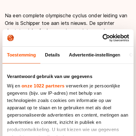
Na een complete olympische cyclus onder leiding van
Orie is Schipper toe aan iets nieuws. De sprinter
plaatste zich afgelopen seizoen niet voor de
Winterspelen, maar hoopt bij Gerard van Velde wel
naar dat niveau te groeien. "Dat is wellicht de plek om
de stap naar de wereldtop te zetten."
Toestemming
Details
Advertentie-instellingen
Ov
De beslissing om van ploeg te wisselen was niet
eenvoudig, want het betekent ook een sprong in het
Verantwoord gebruik van uw gegevens
onbekende, legt Schipper uit. "Het blijft altijd
Wij en
onze 1022 partners
verwerken je persoonlijke
spannend, zoiets. Maar ik denk dat het een hele
gegevens (bijv. uw IP-adres) met behulp van
mooie nieuwe kans is."
technologieën zoals cookies om informatie op uw
apparaat op te slaan en te gebruiken met als doel
Dinsdag vertrekt Schipper al op trainingskamp met zijn
gepersonaliseerde advertenties en content, metingen aan
nieuwe ploeg naar Mallorca. "We gaan meteen goed
advertenties en content, inzicht in publiek en
aan de slag. Ik heb er zin in."
productontwikkeling. U kunt kiezen wie uw gegevens