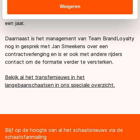
Sommige partners kunnen gegevens doorgeven aan
Weigeren
Groothuis, legde Hein Otterspeer vast en heeft met
landen buiten de EU, zoals de VS, waar mogelijk geen
Kjeld Nuis nog een doorlopende overeenkomst van
adequaat beschermingsniveau geldt volgens de GDPR.
een jaar.
Door op ‘Toestaan’ te klikken, stemt u in met deze
overdracht. Meer informatie vindt u in ons
cookiebeleid
.
Daarnaast is het management van Team BrandLoyalty
nog in gesprek met Jan Smeekens over een
contractverlenging en is er ook met andere rijders
contact om de formatie verder te versterken.
Bekijk al het transfernieuws in het
langebaanschaatsen in ons speciale overzicht.
Blijf op de hoogte van al het schaatsnieuws via de
schaatsfanmailing