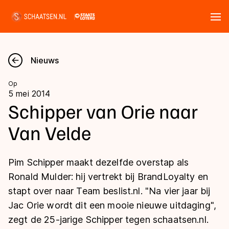
Tickets
Zoeken
Nieuws
Nieuws
Op
5 mei 2014
Kalender
Schipper van Orie naar
Van Velde
Disciplines
Marathon
Uitslagen
Pim Schipper maakt dezelfde overstap als
Langebaan
Ronald Mulder: hij vertrekt bij BrandLoyalty en
Langebaan
stapt over naar Team beslist.nl. "Na vier jaar bij
Shorttrack
Tijden & historie
Jac Orie wordt dit een mooie nieuwe uitdaging",
Shorttrack
Inlineskaten
zegt de 25-jarige Schipper tegen schaatsen.nl.
Ranglijsten Langebaan
Marathon
Kunstschaatsen