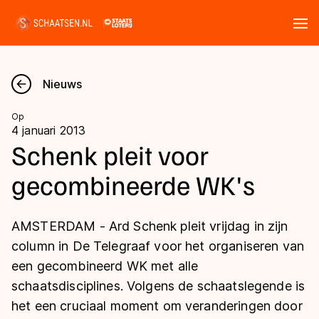
Tickets
Zoeken
Nieuws
Nieuws
Op
4 januari 2013
Kalender
Schenk pleit voor
gecombineerde WK's
Disciplines
Marathon
Uitslagen
AMSTERDAM - Ard Schenk pleit vrijdag in zijn
Langebaan
column in De Telegraaf voor het organiseren van
Langebaan
een gecombineerd WK met alle
Shorttrack
Tijden & historie
schaatsdisciplines. Volgens de schaatslegende is
Shorttrack
Inlineskaten
het een cruciaal moment om veranderingen door
Ranglijsten Langebaan
Marathon
Kunstschaatsen