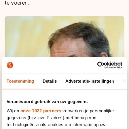
De weg op
te voeren.
Persoonlijke records & tijden
Inlineskaten
Schoonrijden
Inschrijven wedstrijden
Historie & statistiek
Schaatsfans
Kunstschaatsen
Natuurijs
Algemene Nederlandse Schaatstijd
Alles voor jou als schaatsfan
Deze zomer de weg op
Olympische Spelen
Evenementen
Waar kan ik schaatsen en skaten?
Olympische Spelen
Tickets
Medaille overzicht
Livestreams
Medaillespiegel
Word schaatsfan!
Toestemming
Details
Advertentie-instellingen
Ov
Olympische uitslagen
Winacties
Van Jong tot Goud verhalen
Verantwoord gebruik van uw gegevens
Wij en
onze 1022 partners
verwerken je persoonlijke
gegevens (bijv. uw IP-adres) met behulp van
technologieën zoals cookies om informatie op uw