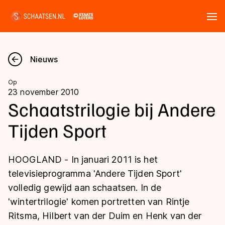
Tickets
Zoeken
Nieuws
Nieuws
Op
23 november 2010
Kalender
Schaatstrilogie bij Andere
Tijden Sport
Disciplines
Marathon
Uitslagen
HOOGLAND - In januari 2011 is het
Langebaan
televisieprogramma 'Andere Tijden Sport'
Langebaan
volledig gewijd aan schaatsen. In de
Shorttrack
Tijden & historie
'wintertrilogie' komen portretten van Rintje
Shorttrack
Inlineskaten
Ritsma, Hilbert van der Duim en Henk van der
Ranglijsten Langebaan
Marathon
Kunstschaatsen