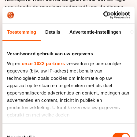
nog steeds de gevolgen ondervindt van de diverse
nucleaire incidenten die zelfs vrij recentelijk hebben
plaatsgevonden. "Veel mensen zijn ziek'', zegt ze. "De
rivier Tetsja is nog steeds zwaar vervuild, maar wordt
Toestemming
Details
Advertentie-instellingen
Ov
door vele dorpsbewoners toch gebruikt voor
drinkwater of om de gewassen te besproeien. Op die
manier krijgt men nog steeds straling binnen.''
Verantwoord gebruik van uw gegevens
Wij en
onze 1022 partners
verwerken je persoonlijke
In 1957 ontplofte bij het Majakcomplex een
gegevens (bijv. uw IP-adres) met behulp van
opslagtank waardoor vijftig tot honderd miljoen ton
technologieën zoals cookies om informatie op uw
radio-actief afval vrijkwam. De Sovjetregering zweeg
apparaat op te slaan en te gebruiken met als doel
tot 1991 over deze ramp en heeft nimmer volledige
gepersonaliseerde advertenties en content, metingen aan
openheid gegeven.
advertenties en content, inzicht in publiek en
productontwikkeling. U kunt kiezen wie uw gegevens
Tien jaar na het 'Majakdrama' was er een zeer warme
gebruikt en met welke doelen.
en droge zomer waardoor het waterpeil in het
Karatsjai Meer dusdanig daalde dat het daar
Als u het toestaat, willen we ook graag:
Toestemmingsselectie
opgeslagen radio-actief afval vrij kwam te liggen en