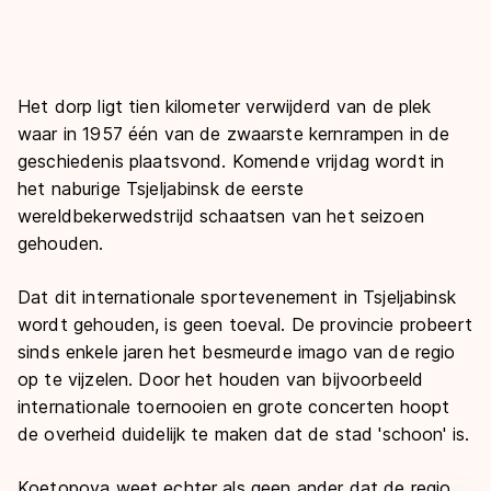
De weg op
Persoonlijke records & tijden
Inlineskaten
Schoonrijden
Inschrijven wedstrijden
Historie & statistiek
Schaatsfans
Kunstschaatsen
Natuurijs
Algemene Nederlandse Schaatstijd
Het dorp ligt tien kilometer verwijderd van de plek
Alles voor jou als schaatsfan
Deze zomer de weg op
waar in 1957 één van de zwaarste kernrampen in de
Olympische Spelen
geschiedenis plaatsvond. Komende vrijdag wordt in
Evenementen
Waar kan ik schaatsen en skaten?
het naburige Tsjeljabinsk de eerste
Olympische Spelen
Tickets
wereldbekerwedstrijd schaatsen van het seizoen
Medaille overzicht
gehouden.
Livestreams
Medaillespiegel
Word schaatsfan!
Dat dit internationale sportevenement in Tsjeljabinsk
Olympische uitslagen
Winacties
wordt gehouden, is geen toeval. De provincie probeert
sinds enkele jaren het besmeurde imago van de regio
Van Jong tot Goud verhalen
op te vijzelen. Door het houden van bijvoorbeeld
internationale toernooien en grote concerten hoopt
de overheid duidelijk te maken dat de stad 'schoon' is.
Koetopova weet echter als geen ander dat de regio