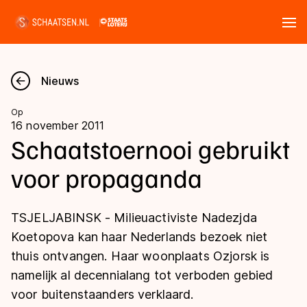
Tickets
Zoeken
Nieuws
Nieuws
Op
16 november 2011
Kalender
Schaatstoernooi gebruikt
voor propaganda
Disciplines
Marathon
Uitslagen
TSJELJABINSK - Milieuactiviste Nadezjda
Langebaan
Koetopova kan haar Nederlands bezoek niet
Langebaan
thuis ontvangen. Haar woonplaats Ozjorsk is
Shorttrack
Tijden & historie
namelijk al decennialang tot verboden gebied
Shorttrack
Inlineskaten
voor buitenstaanders verklaard.
Ranglijsten Langebaan
Marathon
Kunstschaatsen