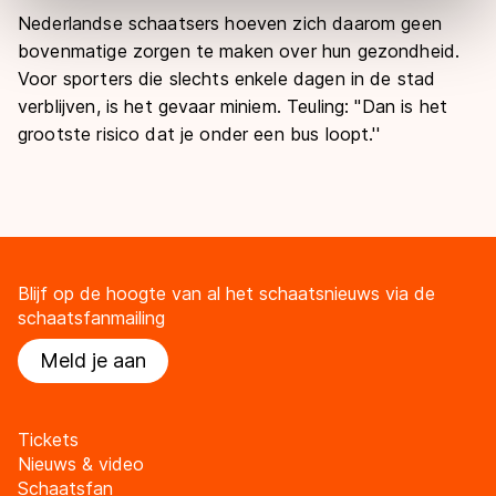
Door op ‘Toestaan’ te klikken, stemt u in met deze
Nederlandse schaatsers hoeven zich daarom geen
overdracht. Meer informatie vindt u in ons
cookiebeleid
.
bovenmatige zorgen te maken over hun gezondheid.
Voor sporters die slechts enkele dagen in de stad
verblijven, is het gevaar miniem. Teuling: "Dan is het
grootste risico dat je onder een bus loopt.''
Blijf op de hoogte van al het schaatsnieuws via de
schaatsfanmailing
Meld je aan
Tickets
Nieuws & video
Schaatsfan