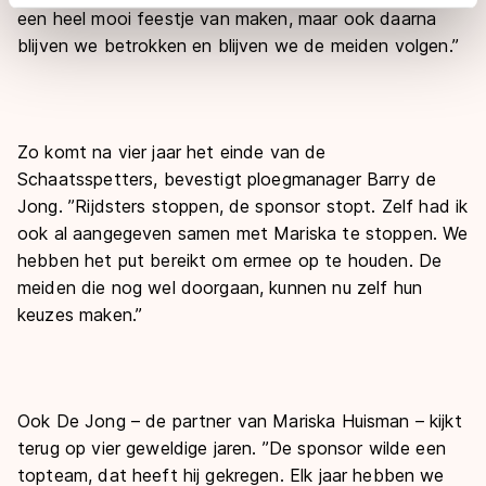
adequaat beschermingsniveau geldt volgens de GDPR.
een heel mooi feestje van maken, maar ook daarna
Door op ‘Toestaan’ te klikken, stemt u in met deze
blijven we betrokken en blijven we de meiden volgen.’’
overdracht. Meer informatie vindt u in ons
cookiebeleid
.
Zo komt na vier jaar het einde van de
Schaatsspetters, bevestigt ploegmanager Barry de
Jong. ’’Rijdsters stoppen, de sponsor stopt. Zelf had ik
ook al aangegeven samen met Mariska te stoppen. We
hebben het put bereikt om ermee op te houden. De
meiden die nog wel doorgaan, kunnen nu zelf hun
keuzes maken.’’
Ook De Jong – de partner van Mariska Huisman – kijkt
terug op vier geweldige jaren. ’’De sponsor wilde een
topteam, dat heeft hij gekregen. Elk jaar hebben we