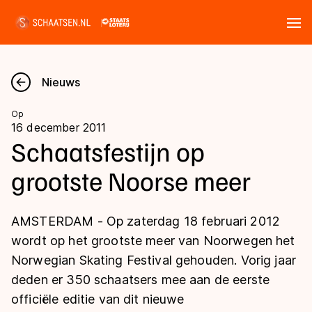
Tickets
Zoeken
Nieuws
Nieuws
Op
16 december 2011
Kalender
Schaatsfestijn op
grootste Noorse meer
Disciplines
Marathon
Uitslagen
AMSTERDAM - Op zaterdag 18 februari 2012
Langebaan
wordt op het grootste meer van Noorwegen het
Langebaan
Norwegian Skating Festival gehouden. Vorig jaar
Shorttrack
Tijden & historie
deden er 350 schaatsers mee aan de eerste
Shorttrack
Inlineskaten
officiële editie van dit nieuwe
Ranglijsten Langebaan
Marathon
Kunstschaatsen