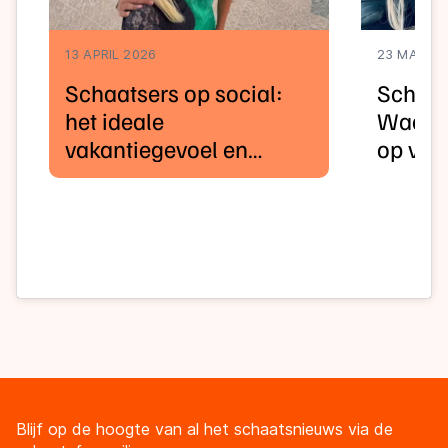
13 APRIL 2026
23 MAART
Schaatsers op social:
Schaat
het ideale
Waar z
vakantiegevoel en
op vak
babynieuws
Blijf op de hoogte van al het schaatsnieuws via de