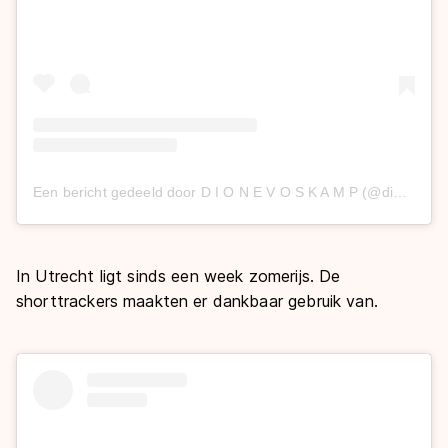
Een bericht gedeeld door D I O N E V O S K A M P (@dionevoskamp)
In Utrecht ligt sinds een week zomerijs. De
shorttrackers maakten er dankbaar gebruik van.