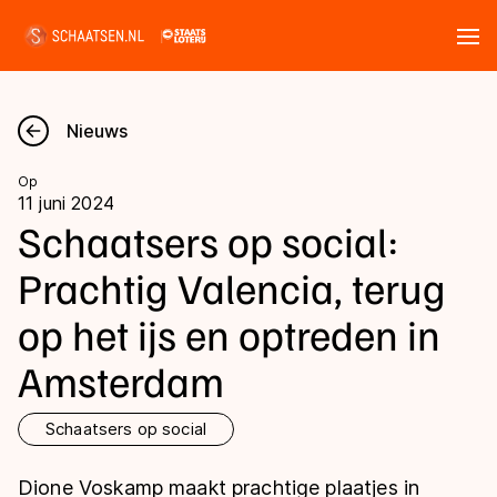
Tickets
Zoeken
Nieuws
Nieuws
Op
11 juni 2024
Kalender
Schaatsers op social:
Prachtig Valencia, terug
Disciplines
op het ijs en optreden in
Marathon
Uitslagen
Amsterdam
Langebaan
Langebaan
Shorttrack
Tijden & historie
Schaatsers op social
Shorttrack
Inlineskaten
Ranglijsten Langebaan
Dione Voskamp maakt prachtige plaatjes in
Marathon
Kunstschaatsen