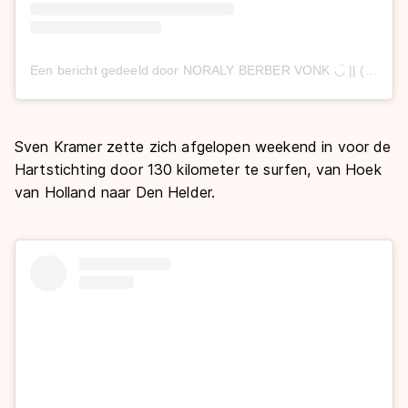
Een bericht gedeeld door NORALY BERBER VONK ◡̈ || (@noralyberbervonk)
Sven Kramer zette zich afgelopen weekend in voor de
Hartstichting door 130 kilometer te surfen, van Hoek
van Holland naar Den Helder.