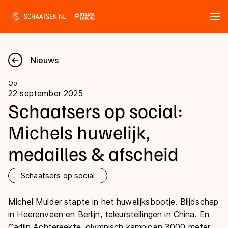
Tickets
Zoeken
Nieuws
Nieuws
Op
22 september 2025
Kalender
Schaatsers op social:
Michels huwelijk,
Disciplines
medailles & afscheid
Marathon
Uitslagen
Langebaan
Schaatsers op social
Langebaan
Shorttrack
Tijden & historie
Michel Mulder stapte in het huwelijksbootje. Blijdschap
Shorttrack
Inlineskaten
in Heerenveen en Berlijn, teleurstellingen in China. En
Ranglijsten Langebaan
Marathon
Carlijn Achtereekte, olympisch kampioen 3000 meter,
Kunstschaatsen