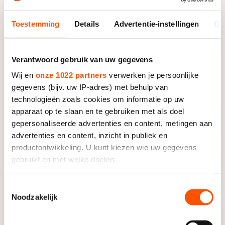
Een bericht gedeeld door Jorrit Bergsma (@jorritbergsma)
Toestemming
Details
Advertentie-instellingen
Ov
Verantwoord gebruik van uw gegevens
Wij en
onze 1022 partners
verwerken je persoonlijke
gegevens (bijv. uw IP-adres) met behulp van
technologieën zoals cookies om informatie op uw
apparaat op te slaan en te gebruiken met als doel
gepersonaliseerde advertenties en content, metingen aan
advertenties en content, inzicht in publiek en
productontwikkeling. U kunt kiezen wie uw gegevens
gebruikt en met welke doelen.
Als u het toestaat, willen we ook graag:
Dit bericht op Instagram bekijken
Toestemmingsselectie
Noodzakelijk
Informatie verzamelen over uw geografische locatie,
die tot een paar meter nauwkeurig kan zijn
Uw apparaat identificeren door het actief te scannen