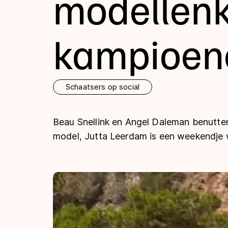
modellenk
Tijden & historie
kampioen
De weg op
Schaatsers op social
Schaatsfans
Beau Snellink en Angel Daleman benutte
Olympische Spe
model, Jutta Leerdam is een weekendje w