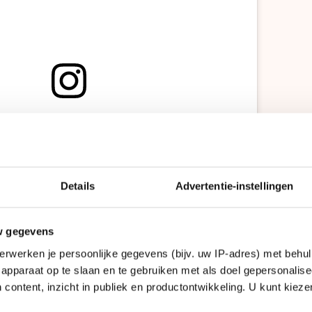
t bericht op Instagram bekijken
Details
Advertentie-instellingen
w gegevens
erwerken je persoonlijke gegevens (bijv. uw IP-adres) met behul
apparaat op te slaan en te gebruiken met als doel gepersonalise
 content, inzicht in publiek en productontwikkeling. U kunt kiez
 door Angel Mila Diana Daleman❣️ (@angel_daleman)