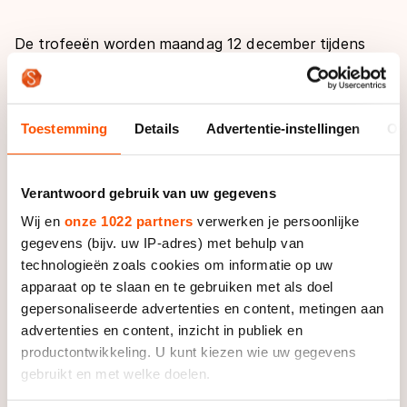
De trofeeën worden maandag 12 december tijdens
het Sportgala uitgereikt.
De Jong dankt zijn nominatie aan zijn twee gouden
Toestemming
Details
Advertentie-instellingen
Ov
plakken op de WK afstanden; de stayer won zowel op
de 5000 als 1000 meter in Inzell.
Verantwoord gebruik van uw gegevens
De 35-jarige Leimuidenaar van de BAM-ploeg krijgt
Wij en
onze 1022 partners
verwerken je persoonlijke
concurrentie van turner Epke Zonderland en
gegevens (bijv. uw IP-adres) met behulp van
degenschermer Bas Verwijlen.
technologieën zoals cookies om informatie op uw
apparaat op te slaan en te gebruiken met als doel
Statistisch gezien maakt De Jong een uitstekende
gepersonaliseerde advertenties en content, metingen aan
kans op de titel; sinds 1951, toen de trofee voor de
advertenties en content, inzicht in publiek en
eerste keer werd uitgereikt, ging liefst zeventien keer
productontwikkeling. U kunt kiezen wie uw gegevens
een schaatser met de titel aan de haal.
gebruikt en met welke doelen.
Bij de vrouwen maakt onder anderen Wüst kans op