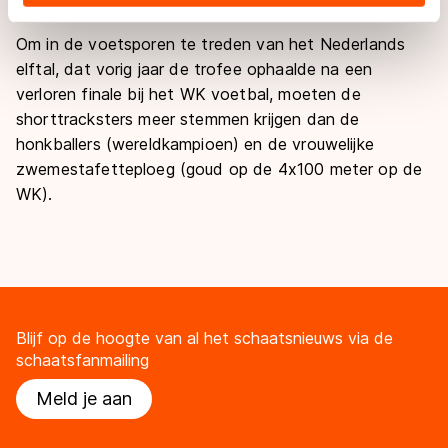
landen buiten de EU, zoals de VS, waar mogelijk geen
adequaat beschermingsniveau geldt volgens de GDPR.
Om in de voetsporen te treden van het Nederlands
Door op ‘Toestaan’ te klikken, stemt u in met deze
elftal, dat vorig jaar de trofee ophaalde na een
overdracht. Meer informatie vindt u in ons
cookiebeleid
.
verloren finale bij het WK voetbal, moeten de
shorttracksters meer stemmen krijgen dan de
honkballers (wereldkampioen) en de vrouwelijke
zwemestafetteploeg (goud op de 4x100 meter op de
WK).
Blijf op de hoogte van al het schaatsnieuws via de
schaatsfanmailing
Meld je aan