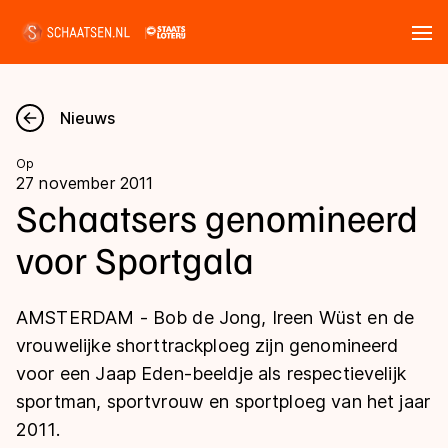
Tickets
Zoeken
Nieuws
Nieuws
Op
27 november 2011
Kalender
Schaatsers genomineerd
voor Sportgala
Disciplines
Marathon
Uitslagen
AMSTERDAM - Bob de Jong, Ireen Wüst en de
Langebaan
vrouwelijke shorttrackploeg zijn genomineerd
Langebaan
voor een Jaap Eden-beeldje als respectievelijk
Shorttrack
Tijden & historie
sportman, sportvrouw en sportploeg van het jaar
Shorttrack
Inlineskaten
2011.
Ranglijsten Langebaan
Marathon
Kunstschaatsen