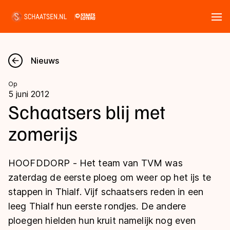
Tickets
Zoeken
Nieuws
Nieuws
Op
5 juni 2012
Kalender
Schaatsers blij met
zomerijs
Disciplines
Marathon
Uitslagen
HOOFDDORP - Het team van TVM was
Langebaan
zaterdag de eerste ploeg om weer op het ijs te
Langebaan
stappen in Thialf. Vijf schaatsers reden in een
Shorttrack
Tijden & historie
leeg Thialf hun eerste rondjes. De andere
Shorttrack
Inlineskaten
ploegen hielden hun kruit namelijk nog even
Ranglijsten Langebaan
Marathon
Kunstschaatsen