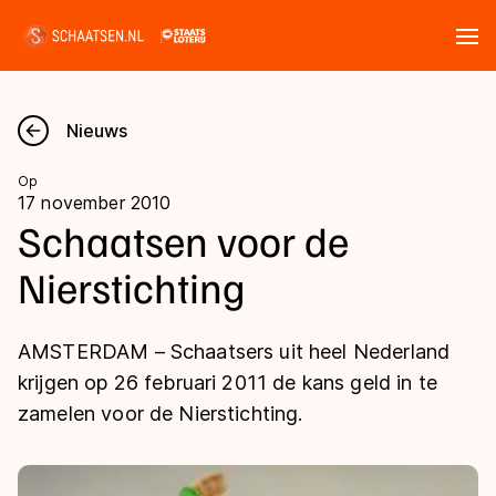
Tickets
Zoeken
Nieuws
Nieuws
Op
17 november 2010
Kalender
Schaatsen voor de
Nierstichting
Disciplines
Marathon
Uitslagen
AMSTERDAM – Schaatsers uit heel Nederland
Langebaan
krijgen op 26 februari 2011 de kans geld in te
Langebaan
zamelen voor de Nierstichting.
Shorttrack
Tijden & historie
Shorttrack
Inlineskaten
Ranglijsten Langebaan
Marathon
Kunstschaatsen