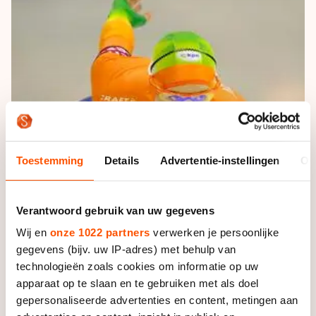
De weg op
Persoonlijke records & tijden
Inlineskaten
Schoonrijden
Inschrijven wedstrijden
Historie & statistiek
Schaatsfans
Kunstschaatsen
Natuurijs
Algemene Nederlandse Schaatstijd
Alles voor jou als schaatsfan
Deze zomer de weg op
Olympische Spelen
Evenementen
Waar kan ik schaatsen en skaten?
Olympische Spelen
Tickets
Medaille overzicht
Livestreams
Toestemming
Details
Advertentie-instellingen
Ov
Medaillespiegel
Word schaatsfan!
Olympische uitslagen
Winacties
Verantwoord gebruik van uw gegevens
Van Jong tot Goud verhalen
Wij en
onze 1022 partners
verwerken je persoonlijke
gegevens (bijv. uw IP-adres) met behulp van
technologieën zoals cookies om informatie op uw
apparaat op te slaan en te gebruiken met als doel
gepersonaliseerde advertenties en content, metingen aan
Op de ijsbaan van Flevonice in Biddinghuizen gaat dan