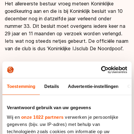
Het allereerste bestuur vroeg meteen Koninklijke
goedkeuring aan en die is bij Koninklijk besluit van 10
december nog in datzelfde jaar verleend onder
nummer 33. Dit besluit moet overigens iedere keer na
29 jaar en 11 maanden op verzoek worden verlengd.
Iets wat nog steeds netjes gebeurt. De officiële naam
van de club is dus 'Koninklijke IJsclub De Noordpool'.
Het geld dat destijds nodig was voor de oprichting en
het realiseren van een baan werd bij elkaar gebracht
door de verkoop van renteloze aandelen van vijf
Toestemming
Details
Advertentie-instellingen
Ov
gulden per stuk. Wie nu lid wil worden, moet trouwens
nog steeds verplicht vijf aandelen à 2,50 euro te
Verantwoord gebruik van uw gegevens
kopen. Het lidmaatschap op zich is daarna niet duur
meer: voor zeven euro per jaar kan men met twee
Wij en
onze 1022 partners
verwerken je persoonlijke
personen schaatsen zodra en zolang de ijsbaan open
gegevens (bijv. uw IP-adres) met behulp van
is.
technologieën zoals cookies om informatie op uw