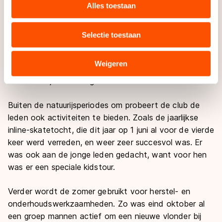
websiteverkeer te analyseren. We delen informatie over
Alles toestaan
maar ook meteen vergroot naar 1.20 hectare. Het
uw gebruik van onze site met onze partners voor social
terrein was daarmee groot genoeg voor de huidige
media, advertenties en analyse. Zij kunnen deze
400-meterbaan. Dat werd geregeld via ruilverkaveling.
Selectie toestaan
combineren met andere gegevens die u aan hen heeft
De grond was (en is) eigendom van de vereniging die
verstrekt of die zij hebben verzameld via hun services.
daar anno 2014 nog steeds heel blij mee is. De club is
Sommige partners kunnen gegevens doorgeven aan
Weigeren
daardoor namelijk niet afhankelijk van Provinciale of
landen buiten de EU, zoals de VS, waar mogelijk geen
Gemeentelijke instellingen.
adequaat beschermingsniveau geldt volgens de GDPR.
Door op ‘Toestaan’ te klikken, stemt u in met deze
Buiten de natuurijsperiodes om probeert de club de
overdracht. Meer informatie vindt u in ons
cookiebeleid
.
leden ook activiteiten te bieden. Zoals de jaarlijkse
inline-skatetocht, die dit jaar op 1 juni al voor de vierde
keer werd verreden, en weer zeer succesvol was. Er
was ook aan de jonge leden gedacht, want voor hen
was er een speciale kidstour.
Verder wordt de zomer gebruikt voor herstel- en
onderhoudswerkzaamheden. Zo was eind oktober al
een groep mannen actief om een nieuwe vlonder bij