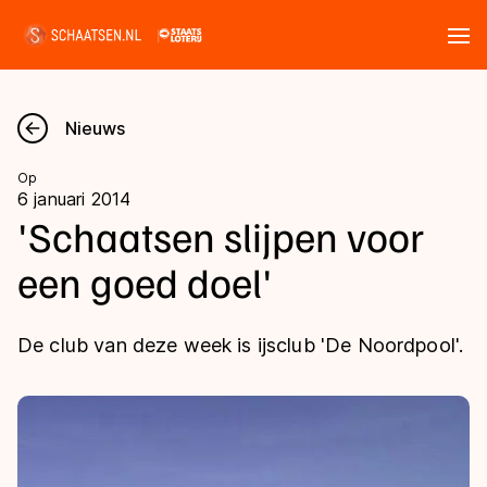
Tickets
Zoeken
Nieuws
Nieuws
Op
6 januari 2014
Kalender
'Schaatsen slijpen voor
een goed doel'
Disciplines
Marathon
Uitslagen
De club van deze week is ijsclub 'De Noordpool'.
Langebaan
Langebaan
Shorttrack
Tijden & historie
Shorttrack
Inlineskaten
Ranglijsten Langebaan
Marathon
Kunstschaatsen